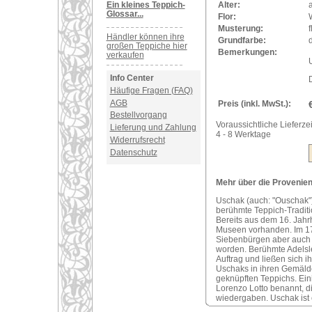
Ein kleines Teppich-
Alter:
a
Glossar...
Flor:
Musterung:
f
Händler können ihre
Grundfarbe:
d
großen Teppiche hier
Bemerkungen:
verkaufen
U
Info Center
Häufige Fragen (FAQ)
AGB
Preis (inkl. MwSt.):
Bestellvorgang
Voraussichtliche Lieferzei
Lieferung und Zahlung
4 - 8 Werktage
Widerrufsrecht
Datenschutz
Mehr über die Provenienz
Uschak (auch: "Ouschak")
berühmte Teppich-Traditi
Bereits aus dem 16. Jahr
Museen vorhanden. Im 17
Siebenbürgen aber auch i
worden. Berühmte Adelsle
Auftrag und ließen sich 
Uschaks in ihren Gemälde
geknüpften Teppichs. Ei
Lorenzo Lotto benannt, d
wiedergaben. Uschak ist 