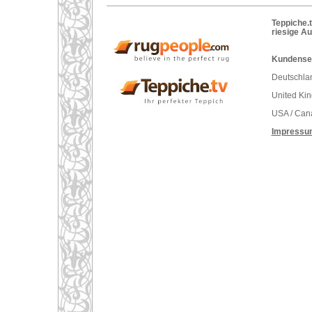
Teppiche.t
riesige A
Kundenser
Deutschlan
United Ki
USA / Can
Impressu