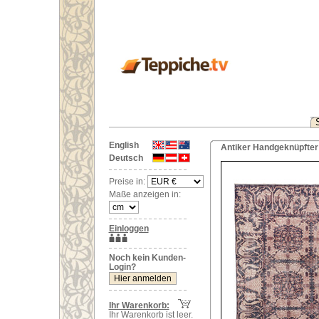
English
Antiker Handgeknüpfter 
Deutsch
Preise in:
Maße anzeigen in:
Einloggen
Noch kein Kunden-
Login?
Ihr Warenkorb:
Ihr Warenkorb ist leer.