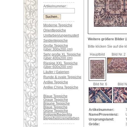
Artikelnummer:
Moderne Teppiche
Orientteppiche
Unifarben/ungemustert
Weitere größere Bilder (
Seidenteppiche
Große Teppiche
Bitte klicken Sie auf die 
(über 300x200 cm)
Sehr große XL Teppiche
Hauptbild
Bild Nr. 2
(über 400x200 cm)
Riesige XXL Teppiche
(über 600x200 cm)
Läufer / Galerien
Runde & ovale Teppiche
Antike Teppiche
Bild Nr. 6
Bild N
Antike China Teppiche
Blaue Teppiche
Graue Teppiche
Braune Teppiche
Blaue Teppiche
Artikelnummer:
Grüne Teppiche
Rot/pink/flieder/lila
Name/Provenienz:
Beige/hell/cremefarben
Ursprungsland:
Größe: