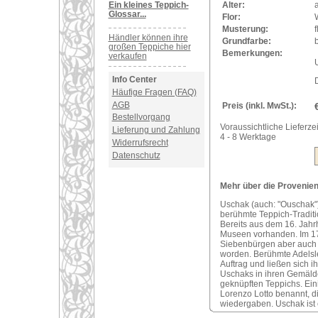
Ein kleines Teppich-
Alter:
a
Glossar...
Flor:
Musterung:
f
Händler können ihre
Grundfarbe:
b
großen Teppiche hier
Bemerkungen:
verkaufen
U
Info Center
Häufige Fragen (FAQ)
AGB
Preis (inkl. MwSt.):
Bestellvorgang
Voraussichtliche Lieferzei
Lieferung und Zahlung
4 - 8 Werktage
Widerrufsrecht
Datenschutz
Mehr über die Provenienz
Uschak (auch: "Ouschak")
berühmte Teppich-Traditi
Bereits aus dem 16. Jahr
Museen vorhanden. Im 17
Siebenbürgen aber auch i
worden. Berühmte Adelsle
Auftrag und ließen sich 
Uschaks in ihren Gemälde
geknüpften Teppichs. Ei
Lorenzo Lotto benannt, d
wiedergaben. Uschak ist 