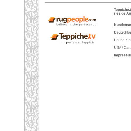
Teppiche.t
riesige A
Kundenser
Deutschlan
United Ki
USA / Can
Impressu