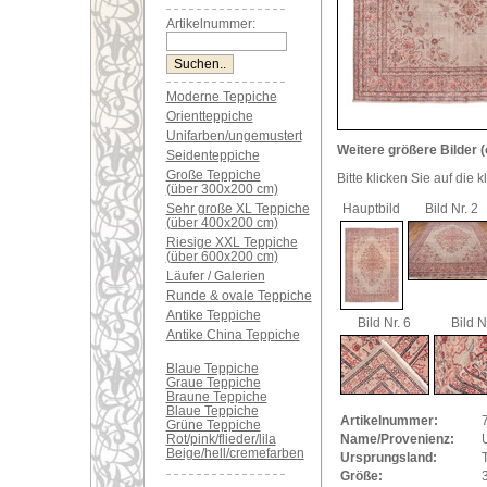
Artikelnummer:
Moderne Teppiche
Orientteppiche
Unifarben/ungemustert
Weitere größere Bilder (
Seidenteppiche
Große Teppiche
Bitte klicken Sie auf die 
(über 300x200 cm)
Sehr große XL Teppiche
Hauptbild
Bild Nr. 2
(über 400x200 cm)
Riesige XXL Teppiche
(über 600x200 cm)
Läufer / Galerien
Runde & ovale Teppiche
Antike Teppiche
Bild Nr. 6
Bild N
Antike China Teppiche
Blaue Teppiche
Graue Teppiche
Braune Teppiche
Blaue Teppiche
Artikelnummer:
Grüne Teppiche
Rot/pink/flieder/lila
Name/Provenienz:
Beige/hell/cremefarben
Ursprungsland:
Größe: