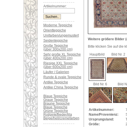
Artikelnummer:
Moderne Teppiche
Orientteppiche
Unifarben/ungemustert
Weitere größere Bilder (
Seidenteppiche
Große Teppiche
Bitte klicken Sie auf die 
(über 300x200 cm)
Sehr große XL Teppiche
Hauptbild
Bild Nr. 2
(über 400x200 cm)
Riesige XXL Teppiche
(über 600x200 cm)
Läufer / Galerien
Runde & ovale Teppiche
Antike Teppiche
Bild Nr. 6
Bild N
Antike China Teppiche
Blaue Teppiche
Graue Teppiche
Braune Teppiche
Blaue Teppiche
Artikelnummer:
Grüne Teppiche
Rot/pink/flieder/lila
Name/Provenienz:
S
Beige/hell/cremefarben
Ursprungsland:
Größe: