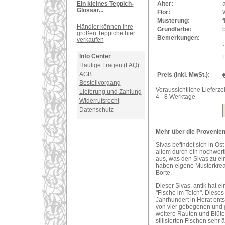
Ein kleines Teppich-
Alter:
a
Glossar...
Flor:
Musterung:
Händler können ihre
Grundfarbe:
großen Teppiche hier
Bemerkungen:
verkaufen
U
Info Center
Häufige Fragen (FAQ)
AGB
Preis (inkl. MwSt.):
Bestellvorgang
Voraussichtliche Lieferzei
Lieferung und Zahlung
4 - 8 Werktage
Widerrufsrecht
Datenschutz
Mehr über die Provenienz
Sivas befindet sich in Ost
allem durch ein hochwerti
aus, was den Sivas zu ei
haben eigene Musterkreat
Borte.
Dieser Sivas, antik hat e
"Fische im Teich". Diese
Jahrhundert in Herat ents
von vier gebogenen und g
weitere Rauten und Blüt
stilisierten Fischen sehr 