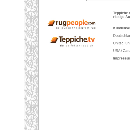
Teppiche.t
riesige A
Kundenser
Deutschlan
United Ki
USA / Can
Impressu