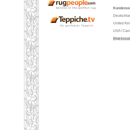
Kundenser
Deutschlan
United Ki
USA / Can
Impressu