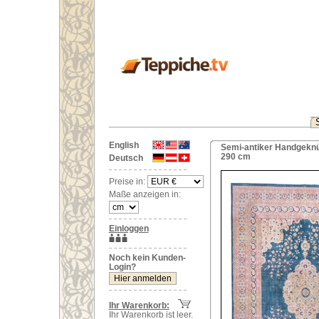
English
Semi-antiker Handgeknüp
290 cm
Deutsch
Preise in:
Maße anzeigen in:
Einloggen
Noch kein Kunden-
Login?
Ihr Warenkorb:
Ihr Warenkorb ist leer.