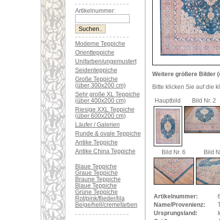
Artikelnummer:
Moderne Teppiche
Orientteppiche
Unifarben/ungemustert
Seidenteppiche
Weitere größere Bilder (
Große Teppiche
(über 300x200 cm)
Bitte klicken Sie auf die 
Sehr große XL Teppiche
(über 400x200 cm)
Hauptbild
Bild Nr. 2
Riesige XXL Teppiche
(über 600x200 cm)
Läufer / Galerien
Runde & ovale Teppiche
Antike Teppiche
Antike China Teppiche
Bild Nr. 6
Bild N
Blaue Teppiche
Graue Teppiche
Braune Teppiche
Blaue Teppiche
Grüne Teppiche
Artikelnummer:
Rot/pink/flieder/lila
Beige/hell/cremefarben
Name/Provenienz:
T
Ursprungsland:
I