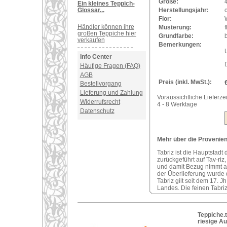
Größe:
Ein kleines Teppich-
Glossar...
Herstellungsjahr:
Flor:
Händler können ihre
Musterung:
f
großen Teppiche hier
Grundfarbe:
verkaufen
Bemerkungen:
U
Info Center
Häufige Fragen (FAQ)
AGB
Preis (inkl. MwSt.):
Bestellvorgang
Lieferung und Zahlung
Voraussichtliche Lieferzei
Widerrufsrecht
4 - 8 Werktage
Datenschutz
Mehr über die Provenienz
Tabriz ist die Hauptstadt
zurückgeführt auf Tav-riz
und damit Bezug nimmt a
der Überlieferung wurde 
Tabriz gilt seit dem 17. 
Landes. Die feinen Tabriz
Teppiche.t
riesige A