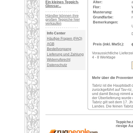
Ein kleines Teppich-
Alter:
a
Glossar...
Flor:
Musterung:
f
Händler können ihre
Grundfarbe:
r
großen Teppiche hier
Bemerkungen:
verkaufen
U
Info Center
Häufige Fragen (FAQ)
AGB
Preis (inkl. MwSt.):
Bestellvorgang
Voraussichtliche Lieferzei
Lieferung und Zahlung
4 - 8 Werktage
Widerrufsrecht
Datenschutz
Mehr über die Provenienz 
Tabriz ist die Hauptstadt
zurückgeführt auf Tav-riz
und damit Bezug nimmt a
der Überlieferung wurde 
Tabriz gilt seit dem 17. 
Landes. Die feinen Tabriz
Teppiche.t
riesige A