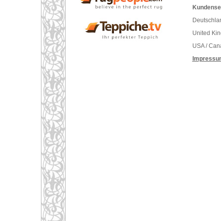
Kundenser
Deutschlan
United Ki
USA / Can
Impressu