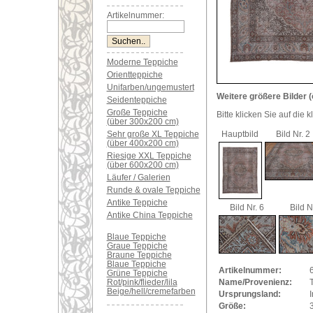
Artikelnummer:
Moderne Teppiche
Orientteppiche
Unifarben/ungemustert
Weitere größere Bilder (
Seidenteppiche
Große Teppiche
Bitte klicken Sie auf die 
(über 300x200 cm)
Sehr große XL Teppiche
Hauptbild
Bild Nr. 2
(über 400x200 cm)
Riesige XXL Teppiche
(über 600x200 cm)
Läufer / Galerien
Runde & ovale Teppiche
Antike Teppiche
Bild Nr. 6
Bild N
Antike China Teppiche
Blaue Teppiche
Graue Teppiche
Braune Teppiche
Blaue Teppiche
Artikelnummer:
Grüne Teppiche
Rot/pink/flieder/lila
Name/Provenienz:
T
Beige/hell/cremefarben
Ursprungsland:
I
Größe: