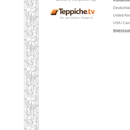
Kundenser
Deutschlan
United Ki
USA / Can
Impressu