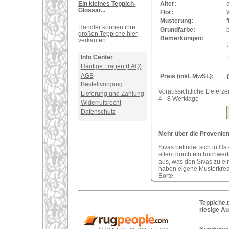
Ein kleines Teppich-
Alter:
a
Glossar...
Flor:
Musterung:
f
Händler können ihre
Grundfarbe:
großen Teppiche hier
Bemerkungen:
verkaufen
U
Info Center
Häufige Fragen (FAQ)
AGB
Preis (inkl. MwSt.):
Bestellvorgang
Voraussichtliche Lieferzei
Lieferung und Zahlung
4 - 8 Werktage
Widerrufsrecht
Datenschutz
Mehr über die Provenienz
Sivas befindet sich in Ost
allem durch ein hochwerti
aus, was den Sivas zu ei
haben eigene Musterkreat
Borte.
Teppiche.t
riesige A