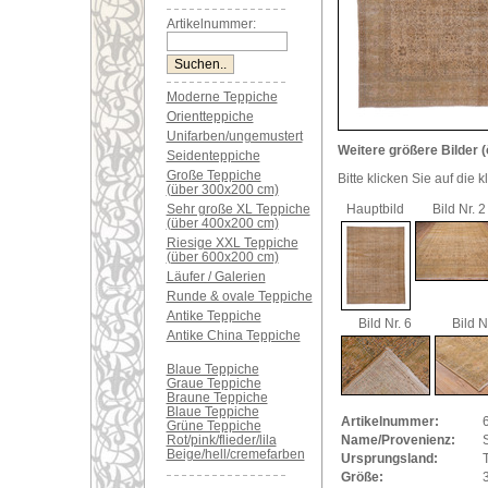
Artikelnummer:
Moderne Teppiche
Orientteppiche
Unifarben/ungemustert
Weitere größere Bilder (
Seidenteppiche
Große Teppiche
Bitte klicken Sie auf die 
(über 300x200 cm)
Sehr große XL Teppiche
Hauptbild
Bild Nr. 2
(über 400x200 cm)
Riesige XXL Teppiche
(über 600x200 cm)
Läufer / Galerien
Runde & ovale Teppiche
Antike Teppiche
Bild Nr. 6
Bild N
Antike China Teppiche
Blaue Teppiche
Graue Teppiche
Braune Teppiche
Blaue Teppiche
Artikelnummer:
Grüne Teppiche
Rot/pink/flieder/lila
Name/Provenienz:
S
Beige/hell/cremefarben
Ursprungsland:
Größe: