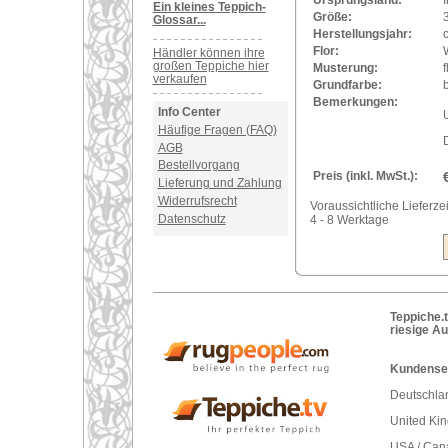
Ursprungsland:
I
Ein kleines Teppich-
Größe:
Glossar...
Herstellungsjahr:
Flor:
Händler können ihre
großen Teppiche hier
Musterung:
verkaufen
Grundfarbe:
b
Bemerkungen:
Info Center
U
Häufige Fragen (FAQ)
AGB
Bestellvorgang
Preis (inkl. MwSt.):
Lieferung und Zahlung
Widerrufsrecht
Voraussichtliche Lieferzei
Datenschutz
4 - 8 Werktage
Teppiche.t
riesige A
Kundenser
Deutschlan
United Ki
USA / Can