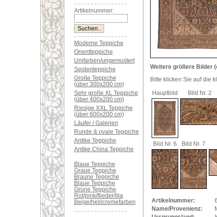
Artikelnummer:
Moderne Teppiche
Orientteppiche
Unifarben/ungemustert
Weitere größere Bilder (
Seidenteppiche
Große Teppiche
Bitte klicken Sie auf die 
(über 300x200 cm)
Sehr große XL Teppiche
Hauptbild
Bild Nr. 2
(über 400x200 cm)
Riesige XXL Teppiche
(über 600x200 cm)
Läufer / Galerien
Runde & ovale Teppiche
Antike Teppiche
Bild Nr. 6
Bild Nr. 7
Antike China Teppiche
Blaue Teppiche
Graue Teppiche
Braune Teppiche
Blaue Teppiche
Grüne Teppiche
Rot/pink/flieder/lila
Artikelnummer:
Beige/hell/cremefarben
Name/Provenienz: