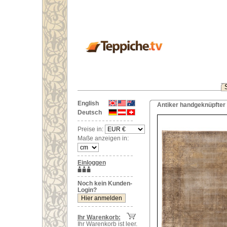
English
Antiker handgeknüpfter 
Deutsch
Preise in:
Maße anzeigen in:
Einloggen
Noch kein Kunden-
Login?
Ihr Warenkorb:
Ihr Warenkorb ist leer.