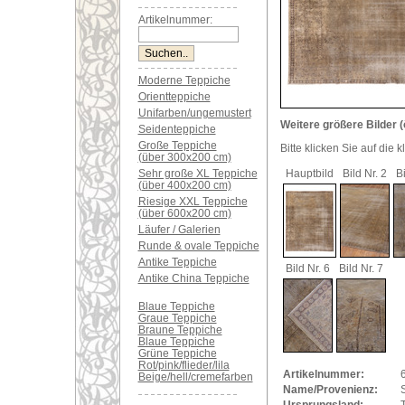
Artikelnummer:
Moderne Teppiche
Orientteppiche
Unifarben/ungemustert
Weitere größere Bilder (
Seidenteppiche
Große Teppiche
Bitte klicken Sie auf die 
(über 300x200 cm)
Sehr große XL Teppiche
Hauptbild
Bild Nr. 2
Bi
(über 400x200 cm)
Riesige XXL Teppiche
(über 600x200 cm)
Läufer / Galerien
Runde & ovale Teppiche
Antike Teppiche
Bild Nr. 6
Bild Nr. 7
Antike China Teppiche
Blaue Teppiche
Graue Teppiche
Braune Teppiche
Blaue Teppiche
Grüne Teppiche
Rot/pink/flieder/lila
Artikelnummer:
Beige/hell/cremefarben
Name/Provenienz:
S