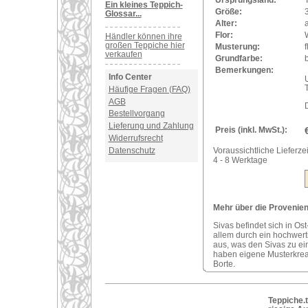
Ursprungsland:
Ein kleines Teppich-
Größe:
Glossar...
Alter:
a
Flor:
Händler können ihre
großen Teppiche hier
Musterung:
f
verkaufen
Grundfarbe:
Bemerkungen:
Info Center
U
Häufige Fragen (FAQ)
AGB
Bestellvorgang
Lieferung und Zahlung
Preis (inkl. MwSt.):
Widerrufsrecht
Datenschutz
Voraussichtliche Lieferzei
4 - 8 Werktage
Mehr über die Provenienz
Sivas befindet sich in Ost
allem durch ein hochwerti
aus, was den Sivas zu ei
haben eigene Musterkreat
Borte.
Teppiche.t