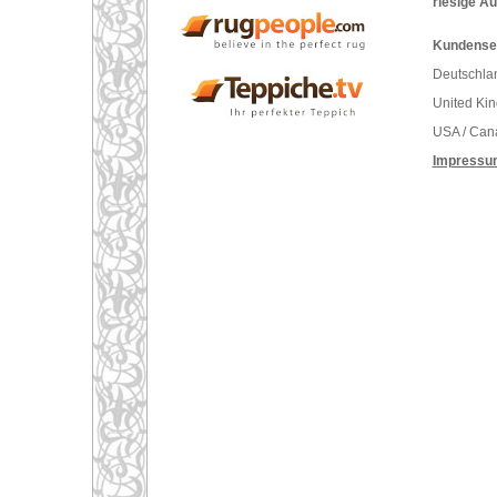
riesige A
Kundenser
Deutschlan
United Ki
USA / Can
Impressu