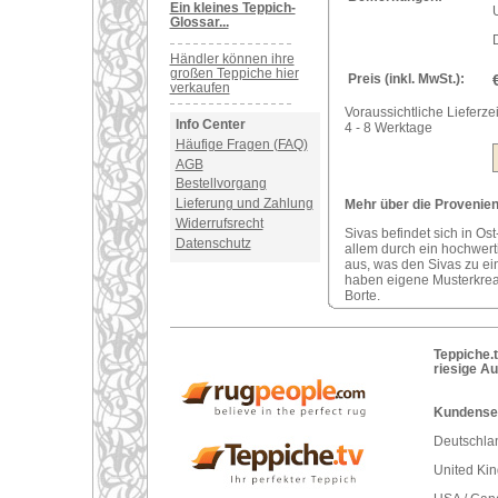
Ein kleines Teppich-
U
Glossar...
Händler können ihre
großen Teppiche hier
Preis (inkl. MwSt.):
verkaufen
Voraussichtliche Lieferzei
Info Center
4 - 8 Werktage
Häufige Fragen (FAQ)
AGB
Bestellvorgang
Lieferung und Zahlung
Mehr über die Provenienz
Widerrufsrecht
Sivas befindet sich in Ost
Datenschutz
allem durch ein hochwerti
aus, was den Sivas zu ei
haben eigene Musterkreat
Borte.
Teppiche.t
riesige A
Kundenser
Deutschlan
United Ki