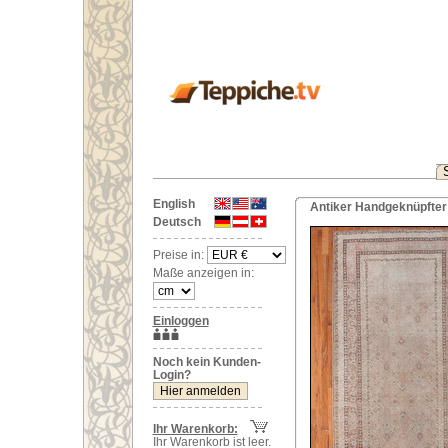
English
Antiker Handgeknüpfter 
Deutsch
Preise in:
Maße anzeigen in:
Einloggen
Noch kein Kunden-
Login?
Ihr Warenkorb:
Ihr Warenkorb ist leer.