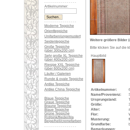
Artikelnummer:
Moderne Teppiche
Orientteppiche
Unifarben/ungemustert
Weitere größere Bilder (
Seidenteppiche
Große Teppiche
Bitte klicken Sie auf die 
(über 300x200 cm)
Sehr große XL Teppiche
Hauptbild
(über 400x200 cm)
Riesige XXL Teppiche
(über 600x200 cm)
Läufer / Galerien
Runde & ovale Teppiche
Antike Teppiche
Antike China Teppiche
Artikelnummer:
Name/Provenienz:
S
Blaue Teppiche
Ursprungsland:
Graue Teppiche
Größe:
Braune Teppiche
Alter:
a
Blaue Teppiche
Grüne Teppiche
Flor:
Rot/pink/flieder/lila
Musterung:
f
Beige/hell/cremefarben
Grundfarbe:
b
Bemerkungen: