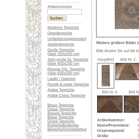
Artikelnummer:
Moderne Teppiche
Orientteppiche
Unifarben/ungemustert
Weitere größere Bilder (
Seidenteppiche
Große Teppiche
Bitte klicken Sie auf die 
(über 300x200 cm)
Sehr große XL Teppiche
Hauptbild
Bild Nr. 2
(über 400x200 cm)
Riesige XXL Teppiche
(über 600x200 cm)
Läufer / Galerien
Runde & ovale Teppiche
Antike Teppiche
Bild Nr. 6
Bild N
Antike China Teppiche
Blaue Teppiche
Graue Teppiche
Braune Teppiche
Blaue Teppiche
Artikelnummer:
Grüne Teppiche
Rot/pink/flieder/lila
Name/Provenienz:
Beige/hell/cremefarben
Ursprungsland:
Größe: