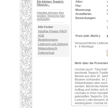
Ein kleines Teppich-
Alter:
a
Glossar...
Flor:
Musterung:
Händler können ihre
Grundfarbe:
großen Teppiche hier
Bemerkungen:
verkaufen
U
Info Center
Häufige Fragen (FAQ)
AGB
Preis (inkl. MwSt.):
Bestellvorgang
Voraussichtliche Lieferzei
Lieferung und Zahlung
4 - 8 Werktage
Widerrufsrecht
Datenschutz
Mehr über die Provenienz
Uschak (auch: "Ouschak")
berühmte Teppich-Traditi
Bereits aus dem 16. Jahr
Museen vorhanden. Im 17
Siebenbürgen aber auch i
worden. Berühmte Adelsle
Auftrag und ließen sich 
Uschaks in ihren Gemälde
geknüpften Teppichs. Ei
Lorenzo Lotto benannt, d
wiedergaben. Uschak ist 