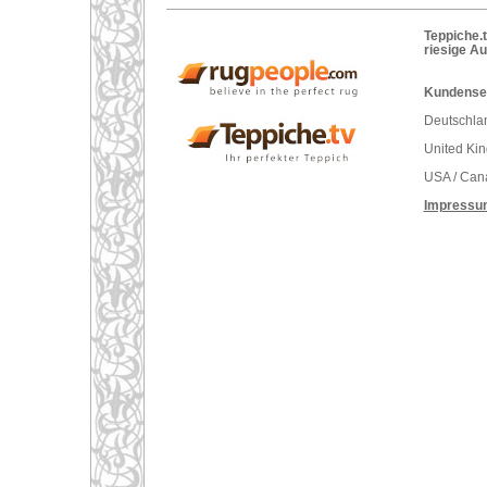
Teppiche.t
riesige A
Kundenser
Deutschlan
United Ki
USA / Can
Impressu