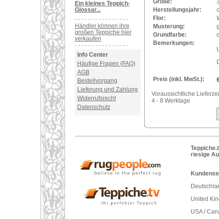
Größe:
Ein kleines Teppich-
Glossar...
Herstellungsjahr:
Flor:
Händler können ihre
Musterung:
großen Teppiche hier
Grundfarbe:
verkaufen
Bemerkungen:
U
Info Center
Häufige Fragen (FAQ)
AGB
Preis (inkl. MwSt.):
Bestellvorgang
Lieferung und Zahlung
Voraussichtliche Lieferzei
Widerrufsrecht
4 - 8 Werktage
Datenschutz
Teppiche.t
riesige A
Kundenser
Deutschlan
United Ki
USA / Can