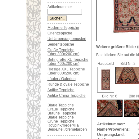
Artikelnummer:
Moderne Teppiche
Orientteppiche
Unifarben/ungemustert
Seidenteppiche
Weitere größere Bilder (
Große Teppiche
(über 300x200 cm)
Bitte klicken Sie auf die 
Sehr große XL Teppiche
(über 400x200 cm)
Hauptbild
Bild Nr. 2
Riesige XXL Teppiche
(über 600x200 cm)
Läufer / Galerien
Runde & ovale Teppiche
Antike Teppiche
Antike China Teppiche
Bild Nr. 6
Bild N
Blaue Teppiche
Graue Teppiche
Braune Teppiche
Blaue Teppiche
Grüne Teppiche
Artikelnummer:
Rot/pink/flieder/lila
Beige/hell/cremefarben
Name/Provenienz:
Ursprungsland: