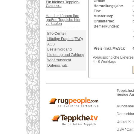
Größe:
Ein kleines Teppich-
Glossar...
Herstellungsjahr:
Flor:
Händler können ihre
Musterung:
großen Teppiche hier
Grundfarbe:
verkaufen
Bemerkungen:
U
Info Center
Häufige Fragen (FAQ)
AGB
Preis (inkl. MwSt.):
Bestellvorgang
Lieferung und Zahlung
Voraussichtliche Lieferzei
Widerrufsrecht
4 - 8 Werktage
Datenschutz
Teppiche.t
riesige A
Kundenser
Deutschlan
United Ki
USA / Can