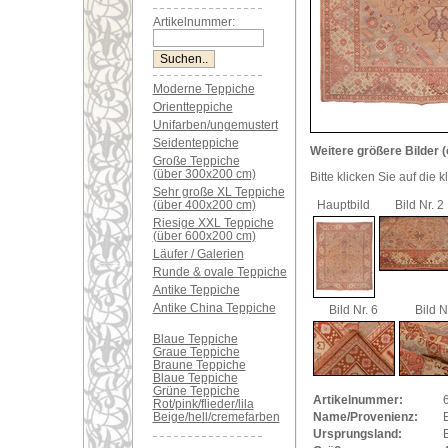
Artikelnummer:
Moderne Teppiche
Orientteppiche
Unifarben/ungemustert
Seidenteppiche
Weitere größere Bilder (
Große Teppiche
(über 300x200 cm)
Bitte klicken Sie auf die 
Sehr große XL Teppiche
(über 400x200 cm)
Hauptbild
Bild Nr. 2
Riesige XXL Teppiche
(über 600x200 cm)
Läufer / Galerien
Runde & ovale Teppiche
Antike Teppiche
Antike China Teppiche
Bild Nr. 6
Bild N
Blaue Teppiche
Graue Teppiche
Braune Teppiche
Blaue Teppiche
Grüne Teppiche
Artikelnummer:
Rot/pink/flieder/lila
Beige/hell/cremefarben
Name/Provenienz:
Ursprungsland: