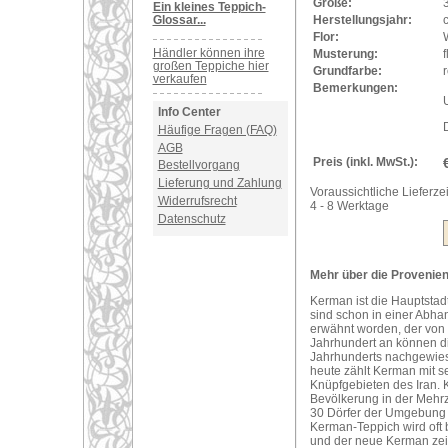
Größe:
Ein kleines Teppich-
Glossar...
Herstellungsjahr:
Flor:
Händler können ihre
Musterung:
f
großen Teppiche hier
Grundfarbe:
r
verkaufen
Bemerkungen:
U
Info Center
Häufige Fragen (FAQ)
AGB
Preis (inkl. MwSt.):
Bestellvorgang
Lieferung und Zahlung
Voraussichtliche Lieferzei
Widerrufsrecht
4 - 8 Werktage
Datenschutz
Mehr über die Provenien
Kerman ist die Hauptstad
sind schon in einer Abh
erwähnt worden, der von 
Jahrhundert an können d
Jahrhunderts nachgewies
heute zählt Kerman mit 
Knüpfgebieten des Iran. K
Bevölkerung in der Mehrz
30 Dörfer der Umgebung 
Kerman-Teppich wird oft 
und der neue Kerman zeic