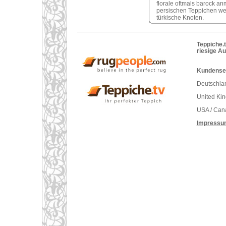
florale oftmals barock 
persischen Teppichen weni
türkische Knoten.
Teppiche.t
riesige A
Kundenser
Deutschlan
United Ki
USA / Can
Impressu