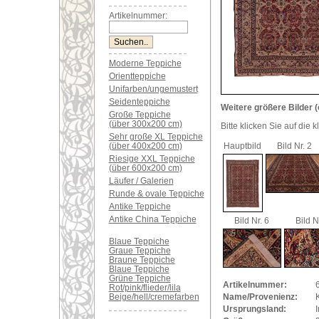
Artikelnummer:
Moderne Teppiche
Orientteppiche
Unifarben/ungemustert
Seidenteppiche
Weitere größere Bilder (
Große Teppiche
(über 300x200 cm)
Bitte klicken Sie auf die 
Sehr große XL Teppiche
(über 400x200 cm)
Hauptbild
Bild Nr. 2
Riesige XXL Teppiche
(über 600x200 cm)
Läufer / Galerien
Runde & ovale Teppiche
Antike Teppiche
Antike China Teppiche
Bild Nr. 6
Bild N
Blaue Teppiche
Graue Teppiche
Braune Teppiche
Blaue Teppiche
Grüne Teppiche
Artikelnummer:
Rot/pink/flieder/lila
Beige/hell/cremefarben
Name/Provenienz:
Ursprungsland:
I