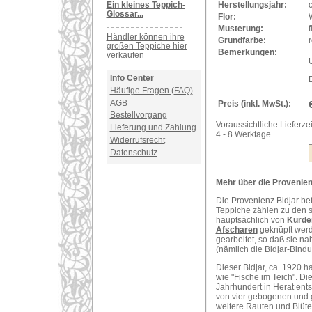
Ein kleines Teppich-
Herstellungsjahr:
Glossar...
Flor:
Musterung:
Händler können ihre
Grundfarbe:
r
großen Teppiche hier
Bemerkungen:
verkaufen
U
Info Center
Häufige Fragen (FAQ)
AGB
Preis (inkl. MwSt.):
Bestellvorgang
Voraussichtliche Lieferzei
Lieferung und Zahlung
4 - 8 Werktage
Widerrufsrecht
Datenschutz
Mehr über die Provenienz
Die Provenienz Bidjar be
Teppiche zählen zu den s
hauptsächlich von
Kurde
Afscharen
geknüpft werde
gearbeitet, so daß sie n
(nämlich die Bidjar-Bindun
Dieser Bidjar, ca. 1920 h
wie "Fische im Teich". D
Jahrhundert in Herat ents
von vier gebogenen und g
weitere Rauten und Blüt