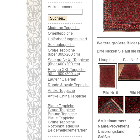
Artikelnummer:
Moderne Teppiche
Orientteppiche
Unifarben/ungemustert
Weitere größere Bilder (
Seidenteppiche
Große Teppiche
Bitte klicken Sie auf die 
(über 300x200 cm)
Sehr große XL Teppiche
Hauptbild
Bild Nr. 2
(über 400x200 cm)
Riesige XXL Teppiche
(über 600x200 cm)
Läufer / Galerien
Runde & ovale Teppiche
Antike Teppiche
Bild Nr. 6
Bild N
Antike China Teppiche
Blaue Teppiche
Graue Teppiche
Braune Teppiche
Blaue Teppiche
Artikelnummer:
Grüne Teppiche
Rot/pink/flieder/lila
Name/Provenienz:
B
Beige/hell/cremefarben
Ursprungsland:
I
Größe: