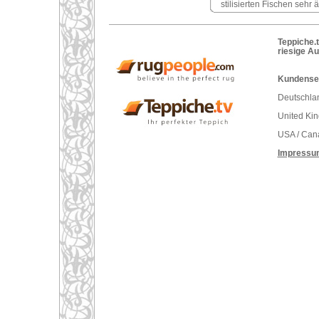
stilisierten Fischen sehr 
Teppiche.t
riesige A
Kundenser
Deutschlan
United Ki
USA / Can
Impressu