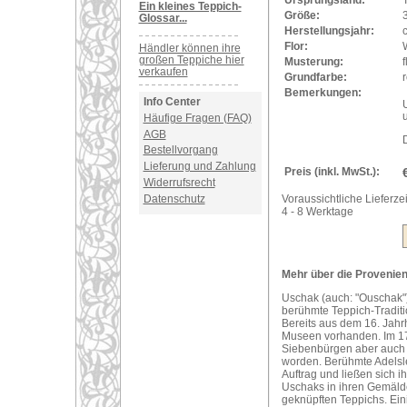
Ursprungsland:
Ein kleines Teppich-
Größe:
Glossar...
Herstellungsjahr:
Flor:
Händler können ihre
großen Teppiche hier
Musterung:
verkaufen
Grundfarbe:
r
Bemerkungen:
Info Center
U
Häufige Fragen (FAQ)
AGB
Bestellvorgang
Lieferung und Zahlung
Preis (inkl. MwSt.):
Widerrufsrecht
Datenschutz
Voraussichtliche Lieferzei
4 - 8 Werktage
Mehr über die Provenien
Uschak (auch: "Ouschak")
berühmte Teppich-Traditi
Bereits aus dem 16. Jahr
Museen vorhanden. Im 17
Siebenbürgen aber auch i
worden. Berühmte Adelsle
Auftrag und ließen sich 
Uschaks in ihren Gemälde
geknüpften Teppichs. Ei