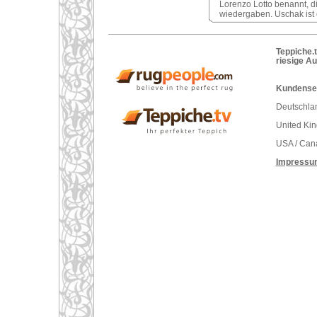
Lorenzo Lotto benannt, d
wiedergaben. Uschak ist 
Teppiche.t
riesige A
Kundenser
Deutschlan
United Ki
USA / Can
Impressu