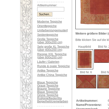
Artikelnummer:
Moderne Teppiche
Orientteppiche
Unifarben/ungemustert
Weitere größere Bilder (
Seidenteppiche
Große Teppiche
Bitte klicken Sie auf die 
(über 300x200 cm)
Sehr große XL Teppiche
Hauptbild
Bild Nr. 
(über 400x200 cm)
Riesige XXL Teppiche
(über 600x200 cm)
Läufer / Galerien
Runde & ovale Teppiche
Antike Teppiche
Bild Nr. 6
Bild N
Antike China Teppiche
Blaue Teppiche
Graue Teppiche
Braune Teppiche
Blaue Teppiche
Grüne Teppiche
Rot/pink/flieder/lila
Artikelnummer:
Beige/hell/cremefarben
Name/Provenienz: