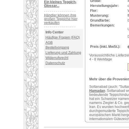
Größe:
Ein kleines Teppich-
Glossar...
Herstellungsjahr:
Flor:
Händler können ihre
Musterung:
f
großen Teppiche hier
Grundfarbe:
verkaufen
Bemerkungen:
U
Info Center
Häufige Fragen (FAQ)
AGB
Preis (inkl. MwSt.):
Bestellvorgang
Lieferung und Zahlung
Voraussichtliche Lieferzei
Widerrufsrecht
4 - 8 Werktage
Datenschutz
Mehr über die Provenienz
Soltanabad (auch: "Sultan
Hamadan
. Soltanabad w
bedeutende Teppichindust
hat ein Schweizer namens
namens Ziegler & Co. geg
Iran. Es wurden hochwert
durchgemusterte Teppiche
europäischen Markt herge
internationalen Gütezeic