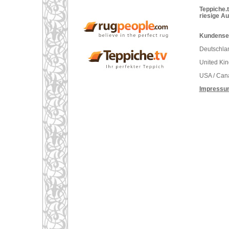
Teppiche.t
riesige A
Kundenser
Deutschlan
United Ki
USA / Can
Impressu