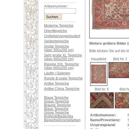
Artikelnummer:
Moderne Teppiche
Orientteppiche
Unifarben/ungemustert
Seidenteppiche
Weitere größere Bilder (
Große Teppiche
(über 300x200 cm)
Bitte klicken Sie auf die 
Sehr große XL Teppiche
(über 400x200 cm)
Hauptbild
Bild Nr. 2
Riesige XXL Teppiche
(über 600x200 cm)
Läufer / Galerien
Runde & ovale Teppiche
Antike Teppiche
Antike China Teppiche
Bild Nr. 6
Bild N
Blaue Teppiche
Graue Teppiche
Braune Teppiche
Blaue Teppiche
Grüne Teppiche
Artikelnummer:
Rot/pink/flieder/lila
Beige/hell/cremefarben
Name/Provenienz:
Ursprungsland:
I