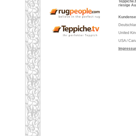
Teppiche.t
riesige A
Kundenser
Deutschlan
United Ki
USA / Can
Impressu