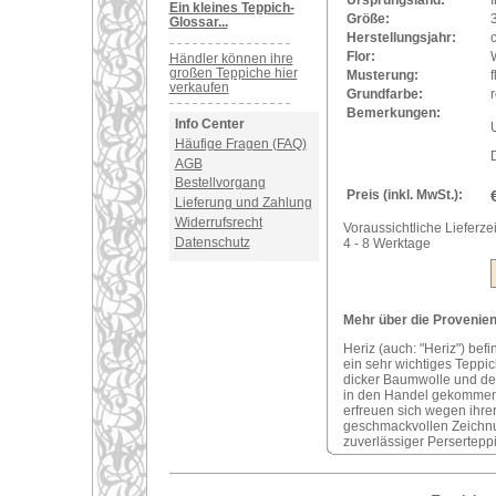
Ursprungsland:
I
Ein kleines Teppich-
Größe:
Glossar...
Herstellungsjahr:
Flor:
Händler können ihre
großen Teppiche hier
Musterung:
f
verkaufen
Grundfarbe:
r
Bemerkungen:
Info Center
U
Häufige Fragen (FAQ)
AGB
Bestellvorgang
Preis (inkl. MwSt.):
Lieferung und Zahlung
Widerrufsrecht
Voraussichtliche Lieferzei
Datenschutz
4 - 8 Werktage
Mehr über die Provenienz
Heriz (auch: "Heriz") bef
ein sehr wichtiges Teppi
dicker Baumwolle und der
in den Handel gekommene
erfreuen sich wegen ihre
geschmackvollen Zeichnung
zuverlässiger Perserteppi