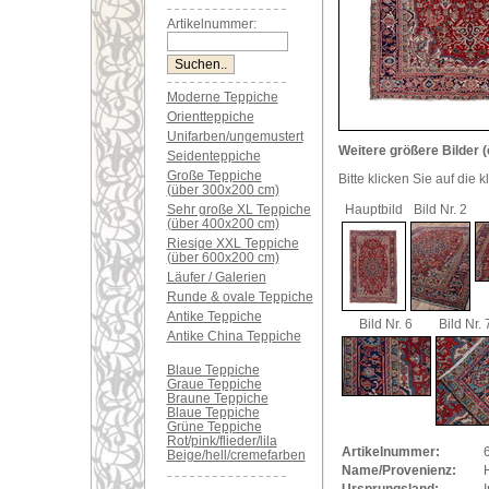
Artikelnummer:
Moderne Teppiche
Orientteppiche
Unifarben/ungemustert
Weitere größere Bilder (
Seidenteppiche
Große Teppiche
Bitte klicken Sie auf die 
(über 300x200 cm)
Sehr große XL Teppiche
Hauptbild
Bild Nr. 2
(über 400x200 cm)
Riesige XXL Teppiche
(über 600x200 cm)
Läufer / Galerien
Runde & ovale Teppiche
Antike Teppiche
Bild Nr. 6
Bild Nr. 
Antike China Teppiche
Blaue Teppiche
Graue Teppiche
Braune Teppiche
Blaue Teppiche
Grüne Teppiche
Rot/pink/flieder/lila
Artikelnummer:
Beige/hell/cremefarben
Name/Provenienz:
H