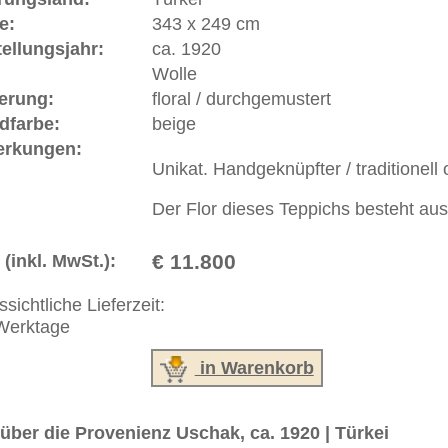
orie und Bedeutung.
ße moderne Teppiche | neue und antike Orientteppiche -
erreich: +49 (0)40 450 4102
+44 (0)20 7183 4544
 646-688-1335
akt
|
Geschäftsbedingungen