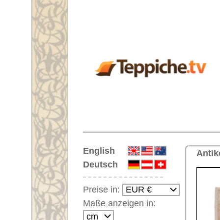
Startseite
English
Antiker Handgeknüpfter Orientt
Deutsch
Preise in:
Maße anzeigen in:
Einloggen
Noch kein Kunden-
Login?
Ihr Warenkorb:
Ihr Warenkorb ist leer.