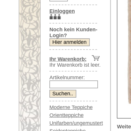
Artikelnummer:
Moderne Teppiche
Orientteppiche
Unifarben/ungemustert
Weitere größere Bilder (öffnen 
Seidenteppiche
Bitte klicken Sie auf die kleinen B
Große Teppiche
(über 300x200 cm)
Hauptbild
Bild Nr. 2
Bild Nr
Sehr große XL Teppiche
(über 400x200 cm)
Riesige XXL Teppiche
(über 600x200 cm)
Läufer / Galerien
Runde & ovale Teppiche
Antike Teppiche
Bild Nr. 6
Bild Nr. 7
Antike China Teppiche
Blaue Teppiche
Graue Teppiche
Braune Teppiche
Blaue Teppiche
Grüne Teppiche
Rot/pink/flieder/lila
Artikelnummer:
68121
Beige/hell/cremefarben
Name/Provenienz:
Uschak, 
Ursprungsland:
Türkei