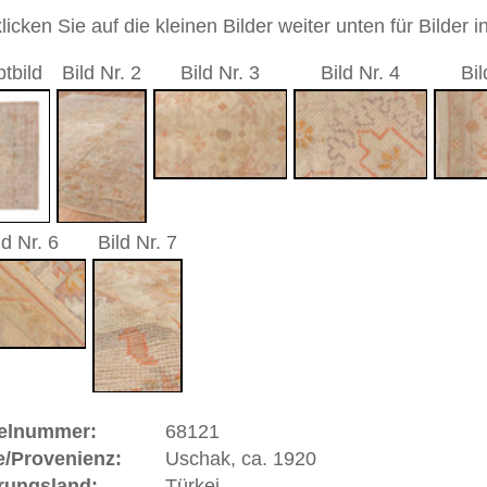
9 cm
durchgemustert
andgeknüpfter / traditionell orientalischer Teppich
 dieses Teppichs besteht aus Wolle
00
 Warenkorb
, ca. 1920 | Türkei
t sich in West
Anatolien
(Türkei) und hat eine alte und
k gehört zu den Pionier-Städten des Orientteppichs.
sind gut erhaltene Stücke in türkischen und anderen Museen
nd Uschaks in sehr großer Anzahl nach Siebenbürgen aber
n Fürstenhäuser Europas geliefert worden. Berühmte
d Baron Orsini gaben Teppiche in Auftrag und ließen sich
stler jener Zeit verewigten Uschaks in ihren Gemälden und
eitrag zur Geschichte des geknüpften Teppichs. Einige
alern Hans Holbein und Lorenzo Lotto benannt, die das
gelb auf rotem Grund wiedergaben. Uschak ist eine