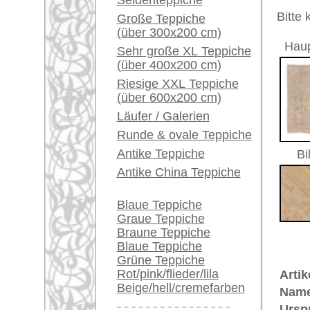
Ein kleines Teppich-
Größe:
343 x 24
Glossar...
Herstellungsjahr:
ca. 1920
Flor:
Wolle
Händler können ihre
Musterung:
floral / 
großen Teppiche hier
Grundfarbe:
beige
verkaufen
Bemerkungen:
Unikat. H
Info Center
Der Flor
Häufige Fragen (FAQ)
AGB
€ 11.8
Preis (inkl. MwSt.):
Bestellvorgang
Lieferung und Zahlung
Voraussichtliche Lieferzeit:
Widerrufsrecht
4 - 8 Werktage
Datenschutz
in
Mehr über die Provenienz Uschak
Uschak (auch: "Ouschak") befinde
berühmte Teppich-Tradition. Uscha
Bereits aus dem 16. Jahrhundert 
vorhanden. Im 17. Jahrhundert si
auch in christliche Kirchen und i
Adelsleute wie Fürst Esterhazy un
ihr Wappen einknüpfen. Große Kün
lieferten damit einen wichtigen B
Uschak-Muster wurden nach den M
Arabesken- und Flecht-Muster in 