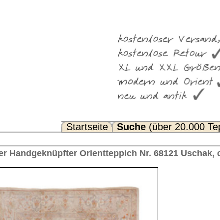
Suche
(über 20.000 Teppiche)
Noch Fragen? FAQ...
eppich Nr. 68121 Uschak, ca. 1920 Türkei 343 x 249 cm