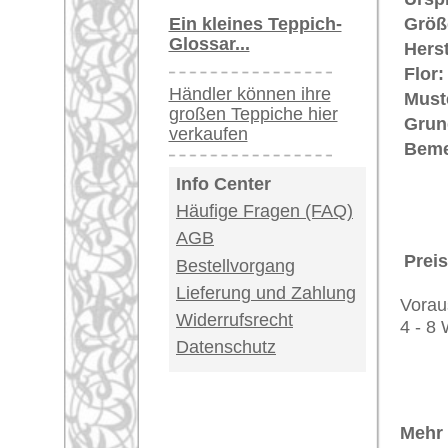
Provenienz von einzigartiger Hist
Teppiche.tv - gro
riesige Auswahl
Kundenservice:
Deutschland / Öst
United Kingdom: 
USA / Canada: +1
Impressum
|
Kont