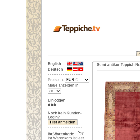
English
Semi-antiker Teppich Nr.
Deutsch
Preise in:
Maße anzeigen in:
Einloggen
Noch kein Kunden-
Login?
Ihr Warenkorb:
Ihr Warenkorb ist leer.