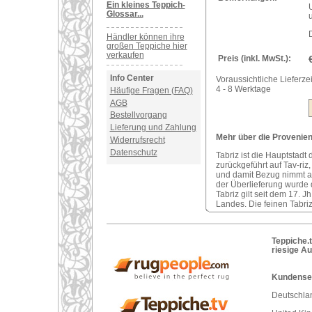
Ein kleines Teppich-
U
Glossar...
Händler können ihre
großen Teppiche hier
verkaufen
Preis (inkl. MwSt.):
Info Center
Voraussichtliche Lieferzei
4 - 8 Werktage
Häufige Fragen (FAQ)
AGB
Bestellvorgang
Lieferung und Zahlung
Mehr über die Provenienz
Widerrufsrecht
Datenschutz
Tabriz ist die Hauptstadt
zurückgeführt auf Tav-riz
und damit Bezug nimmt a
der Überlieferung wurde 
Tabriz gilt seit dem 17. 
Landes. Die feinen Tabriz
Teppiche.t
riesige A
Kundenser
Deutschlan