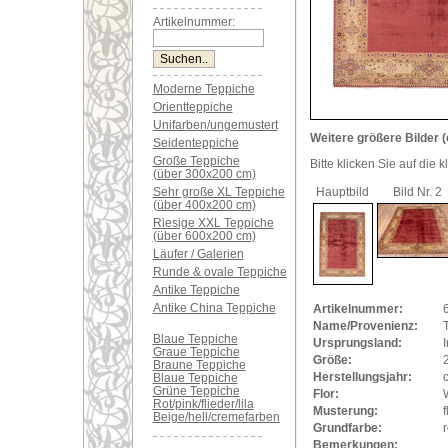
Artikelnummer:
Moderne Teppiche
Orientteppiche
Unifarben/ungemustert
Weitere größere Bilder (
Seidenteppiche
Große Teppiche
Bitte klicken Sie auf die 
(über 300x200 cm)
Sehr große XL Teppiche
Hauptbild
Bild Nr. 2
(über 400x200 cm)
Riesige XXL Teppiche
(über 600x200 cm)
Läufer / Galerien
Runde & ovale Teppiche
Antike Teppiche
Antike China Teppiche
Artikelnummer:
Name/Provenienz:
T
Blaue Teppiche
Ursprungsland:
I
Graue Teppiche
Größe:
Braune Teppiche
Herstellungsjahr:
Blaue Teppiche
Grüne Teppiche
Flor:
Rot/pink/flieder/lila
Musterung:
Beige/hell/cremefarben
Grundfarbe:
r
Bemerkungen: