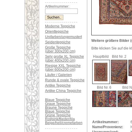
Artikelnummer:
Moderne Teppiche
Orientteppiche
Unifarben/ungemustert
Weitere größere Bilder (
Seidenteppiche
Große Teppiche
Bitte klicken Sie auf die 
(über 300x200 cm)
Sehr große XL Teppiche
Hauptbild
Bild Nr. 2
(über 400x200 cm)
Riesige XXL Teppiche
(über 600x200 cm)
Läufer / Galerien
Runde & ovale Teppiche
Antike Teppiche
Bild Nr. 6
Bild N
Antike China Teppiche
Blaue Teppiche
Graue Teppiche
Braune Teppiche
Blaue Teppiche
Grüne Teppiche
Rot/pink/flieder/lila
Artikelnummer:
Beige/hell/cremefarben
Name/Provenienz:
H