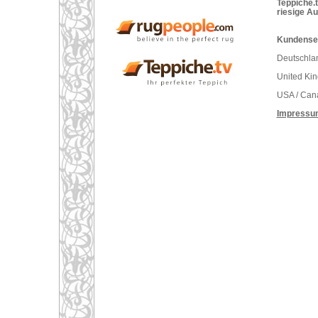
Teppiche.t
riesige A
Kundenser
Deutschlan
United Ki
USA / Can
Impressu