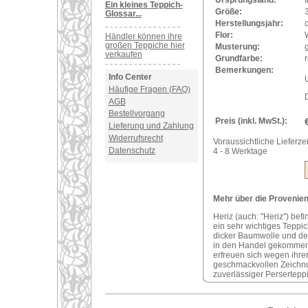
Ursprungsland:
I
Ein kleines Teppich-
Größe:
Glossar...
Herstellungsjahr:
Flor:
Händler können ihre
großen Teppiche hier
Musterung:
verkaufen
Grundfarbe:
r
Bemerkungen:
Info Center
U
Häufige Fragen (FAQ)
AGB
Bestellvorgang
Preis (inkl. MwSt.):
Lieferung und Zahlung
Widerrufsrecht
Voraussichtliche Lieferzei
Datenschutz
4 - 8 Werktage
Mehr über die Provenienz
Heriz (auch: "Heriz") bef
ein sehr wichtiges Teppi
dicker Baumwolle und der
in den Handel gekommene
erfreuen sich wegen ihre
geschmackvollen Zeichnung
zuverlässiger Perserteppi