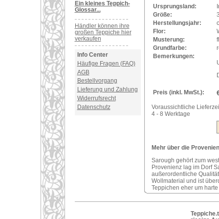
Ein kleines Teppich-
Ursprungsland:
I
Glossar...
Größe:
Herstellungsjahr:
Händler können ihre
Flor:
großen Teppiche hier
verkaufen
Musterung:
f
Grundfarbe:
r
Info Center
Bemerkungen:
U
Häufige Fragen (FAQ)
AGB
Bestellvorgang
Lieferung und Zahlung
Preis (inkl. MwSt.):
Widerrufsrecht
Datenschutz
Voraussichtliche Lieferzei
4 - 8 Werktage
Mehr über die Provenienz
Sarough gehört zum west
Provenienz lag im Dorf S
außerordentliche Qualitä
Wollmaterial und ist über
Teppichen eher um harte
Teppiche.t