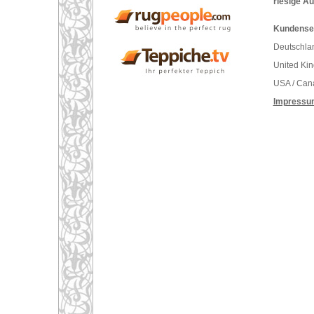
riesige A
Kundenser
Deutschlan
United Ki
USA / Can
Impressu