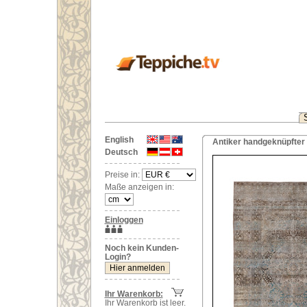
English
Antiker handgeknüpfter 
Deutsch
Preise in:
Maße anzeigen in:
Einloggen
Noch kein Kunden-
Login?
Ihr Warenkorb:
Ihr Warenkorb ist leer.