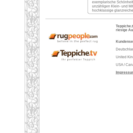
exemplarische Schönheite
unzähligen Klein- und Mit
hochklassige glanzreiche
Teppiche.t
riesige A
Kundenser
Deutschlan
United Ki
USA / Can
Impressu