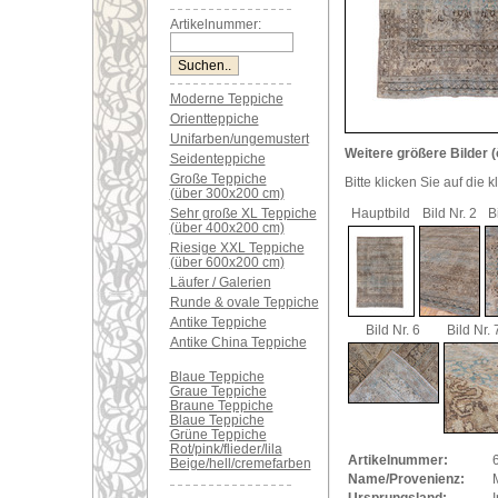
Artikelnummer:
Moderne Teppiche
Orientteppiche
Unifarben/ungemustert
Weitere größere Bilder (
Seidenteppiche
Große Teppiche
Bitte klicken Sie auf die 
(über 300x200 cm)
Sehr große XL Teppiche
Hauptbild
Bild Nr. 2
B
(über 400x200 cm)
Riesige XXL Teppiche
(über 600x200 cm)
Läufer / Galerien
Runde & ovale Teppiche
Antike Teppiche
Bild Nr. 6
Bild Nr. 
Antike China Teppiche
Blaue Teppiche
Graue Teppiche
Braune Teppiche
Blaue Teppiche
Grüne Teppiche
Rot/pink/flieder/lila
Artikelnummer:
Beige/hell/cremefarben
Name/Provenienz: