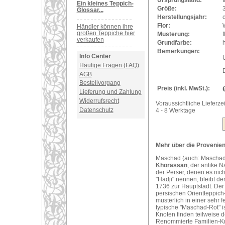
Ursprungsland:
I
Ein kleines Teppich-
Größe:
Glossar...
Herstellungsjahr:
Flor:
Händler können ihre
großen Teppiche hier
Musterung:
f
verkaufen
Grundfarbe:
h
Bemerkungen:
Info Center
U
Häufige Fragen (FAQ)
AGB
Bestellvorgang
Preis (inkl. MwSt.):
Lieferung und Zahlung
Widerrufsrecht
Voraussichtliche Lieferzei
Datenschutz
4 - 8 Werktage
Mehr über die Provenien
Maschad (auch: Maschad o
Khorassan
, der antike 
der Perser, denen es nich
"Hadji" nennen, bleibt d
1736 zur Hauptstadt. De
persischen Orientteppich
musterlich in einer sehr f
typische "Maschad-Rot" ist
Knoten finden teilweise 
Renommierte Familien-Kn