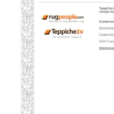
Teppiche.t
riesige A
Kundenser
Deutschlan
United Ki
USA / Can
Impressu