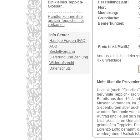
Ein kleines Teppich-
Herstellungsjahr:
Glossar...
Flor:
Musterung:
Händler können ihre
Grundfarbe:
r
großen Teppiche hier
Bemerkungen:
verkaufen
U
Info Center
Häufige Fragen (FAQ)
AGB
Preis (inkl. MwSt.):
Bestellvorgang
Voraussichtliche Lieferzei
Lieferung und Zahlung
4 - 8 Werktage
Widerrufsrecht
Datenschutz
Mehr über die Provenien
Uschak (auch: "Ouschak")
berühmte Teppich-Traditi
Bereits aus dem 16. Jahr
Museen vorhanden. Im 17
Siebenbürgen aber auch i
worden. Berühmte Adelsle
Auftrag und ließen sich 
Uschaks in ihren Gemälde
geknüpften Teppichs. Ei
Lorenzo Lotto benannt, d
wiedergaben. Uschak ist 