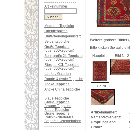
Artikelnummer:
Moderne Teppiche
Orientteppiche
Unifarben/ungemustert
Weitere größere Bilder (
Seidenteppiche
Große Teppiche
Bitte klicken Sie auf die 
(über 300x200 cm)
Sehr große XL Teppiche
Hauptbild
Bild Nr. 2
(über 400x200 cm)
Riesige XXL Teppiche
(über 600x200 cm)
Läufer / Galerien
Runde & ovale Teppiche
Antike Teppiche
Bild Nr. 6
Antike China Teppiche
Blaue Teppiche
Graue Teppiche
Braune Teppiche
Blaue Teppiche
Artikelnummer:
Grüne Teppiche
Rot/pink/flieder/lila
Name/Provenienz:
Beige/hell/cremefarben
Ursprungsland:
Größe: