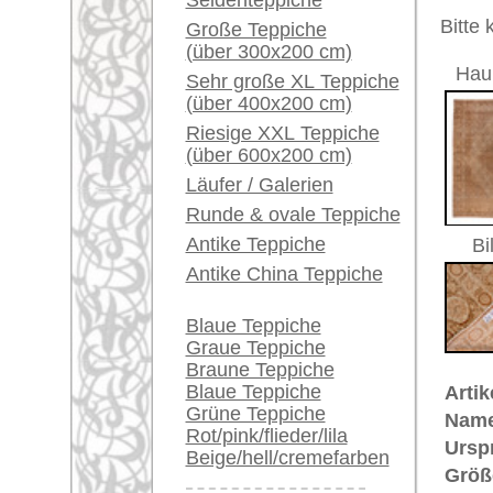
Herstellungsjahr:
ca. 1910
Ein kleines Teppich-
Flor:
Wolle
Glossar...
Musterung:
floral un
Grundfarbe:
beige
Händler können ihre
Bemerkungen:
großen Teppiche hier
Unikat. H
verkaufen
Der Flor
Info Center
Häufige Fragen (FAQ)
€ 21.0
Preis (inkl. MwSt.):
AGB
Voraussichtliche Lieferzeit:
Bestellvorgang
4 - 8 Werktage
Lieferung und Zahlung
Widerrufsrecht
in
Datenschutz
Mehr über die Provenienz Tabriz,
Tabriz ist die Hauptstadt der Prov
zurückgeführt auf Tav-riz, das in 
damit Bezug nimmt auf die zahll
Überlieferung wurde die Stadt vom
Tabriz gilt seit dem 17. Jh. als 
Die feinen Tabriz-Knüpfungen gelt
Dieser Tabriz, ca. 1910 hat ein
"M
wie "Fische im Teich". Dieses Mu
Jahrhundert in Herat entstanden i
vier gebogenen und gezackten Blät
Rauten und Blüten verbunden. De