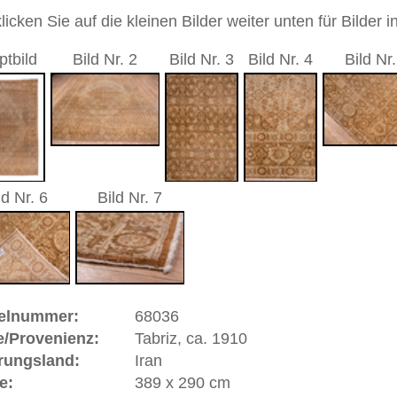
d geometrisch / Medaillon
andgeknüpfter / traditionell orientalischer Teppich
 dieses Teppichs besteht aus Wolle
00
 Warenkorb
 ca. 1910 | Iran
inz
Aserbaidjan
im Nordwesten Irans. Der Name wird
Pahlavi etwa mit der "Urgrund der Flüsse" übersetzt wird und
osen am Vulkan Sahend entspringenden Quellen. Nach der
 Kalifen Harun al-Rashid ca. im Jahre 800 gegründet.
ein sehr bedeutendes Teppich-Produktionszentrum des Landes.
en als die besten, die im Iran geknüpft werden.
ahi"-Muster
kurz für "Mahi-To-Hos", was soviel bedeutet
ster wird auch
"Herati"-Muster
genannt, weil es ca. im 16.
st. Eine Rosette wird von einer Raute umschlossen, die von
tern umgeben ist, in versetzter Reihung durch weitere
r Name rührt daher, dass diese gebogenen Blüten