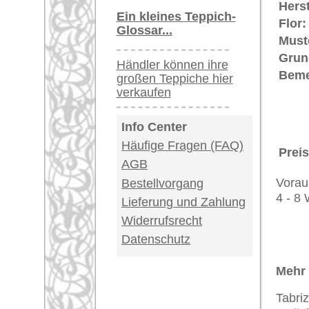
stilisierten Fischen sehr ähneln.
Teppiche.tv - gro
riesige Auswahl
Kundenservice:
Deutschland / Öst
United Kingdom: 
USA / Canada: +1
Impressum
|
Kont