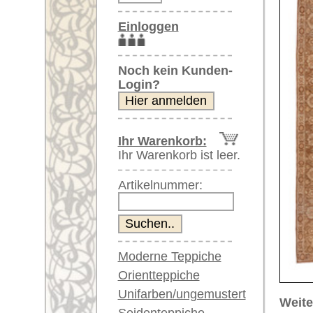
Artikelnummer:
Moderne Teppiche
Orientteppiche
Unifarben/ungemustert
Weitere größere Bilder (öffnen 
Seidenteppiche
Bitte klicken Sie auf die kleinen B
Große Teppiche
(über 300x200 cm)
Hauptbild
Bild Nr. 2
Bild
Sehr große XL Teppiche
(über 400x200 cm)
Riesige XXL Teppiche
(über 600x200 cm)
Läufer / Galerien
Runde & ovale Teppiche
Antike Teppiche
Bild Nr. 6
Bild Nr. 7
Antike China Teppiche
Blaue Teppiche
Graue Teppiche
Braune Teppiche
Blaue Teppiche
Artikelnummer:
68036
Grüne Teppiche
Name/Provenienz:
Tabriz, c
Rot/pink/flieder/lila
Ursprungsland:
Iran
Beige/hell/cremefarben
Größe:
389 x 29