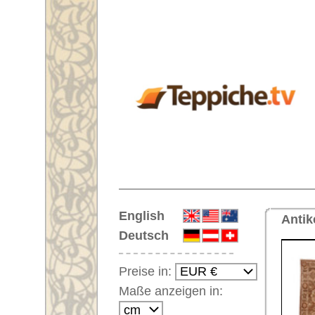
Startseite
English
Antiker handgeknüpfter Orientte
Deutsch
Preise in:
Maße anzeigen in:
Einloggen
Noch kein Kunden-
Login?
Ihr Warenkorb:
Ihr Warenkorb ist leer.