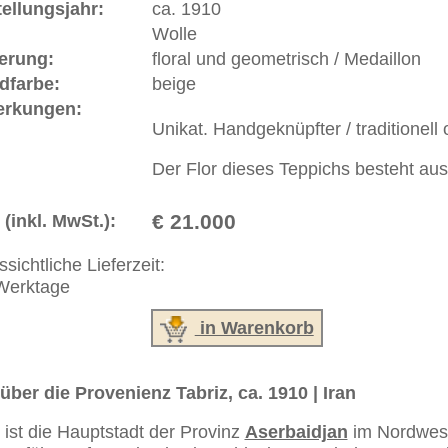
ße moderne Teppiche | neue und antike Orientteppiche -
erreich: +49 (0)40 450 4102
+44 (0)20 7183 4544
 646-688-1335
akt
|
Geschäftsbedingungen