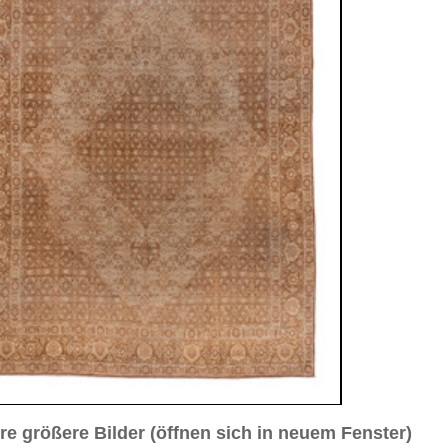
sich in neuem Fenster)
ilder weiter unten für Bilder in höherer Auflösung
 Nr. 3
Bild Nr. 4
Bild Nr. 5
a. 1910
0 cm