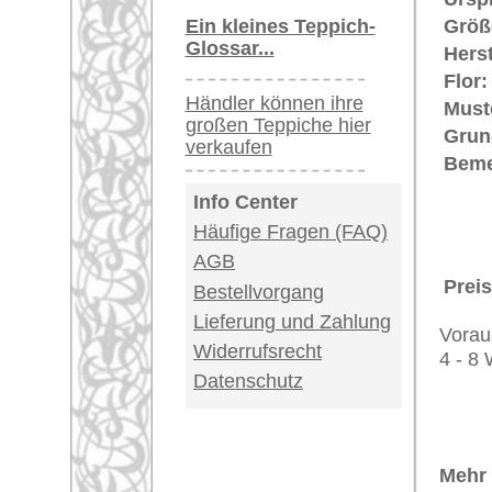
riesige Auswahl
Kundenservice:
Deutschland / Öst
United Kingdom: 
USA / Canada: +1
Impressum
|
Kont