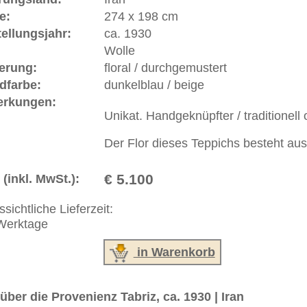
erreich: +49 (0)40 450 4102
+44 (0)20 7183 4544
 646-688-1335
akt
|
Geschäftsbedingungen