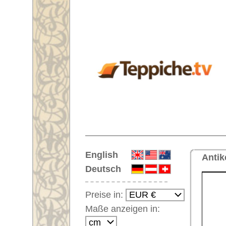
Startseite
English
Antiker Handgeknüpfter Orientte
Deutsch
Preise in:
Maße anzeigen in:
Einloggen
Noch kein Kunden-
Login?
Ihr Warenkorb:
Ihr Warenkorb ist leer.