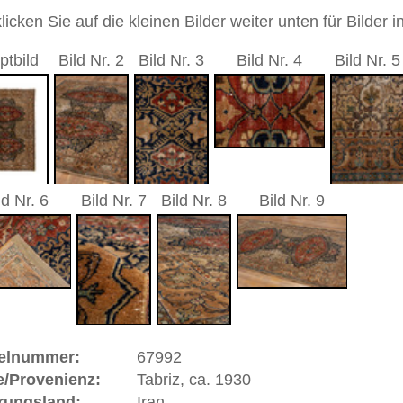
8 cm
durchgemustert
au / beige
andgeknüpfter / traditionell orientalischer Teppich
 dieses Teppichs besteht aus Wolle
 Warenkorb
 ca. 1930 | Iran
inz
Aserbaidjan
im Nordwesten Irans. Der Name wird
Pahlavi etwa mit der "Urgrund der Flüsse" übersetzt wird und
osen am Vulkan Sahend entspringenden Quellen. Nach der
 Kalifen Harun al-Rashid ca. im Jahre 800 gegründet.
ein sehr bedeutendes Teppich-Produktionszentrum des Landes.
en als die besten, die im Iran geknüpft werden.
ße moderne Teppiche | neue und antike Orientteppiche -