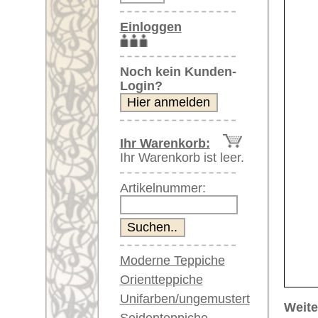
Artikelnummer:
Moderne Teppiche
Orientteppiche
Unifarben/ungemustert
Weitere größere Bilder (öffnen 
Seidenteppiche
Bitte klicken Sie auf die kleinen B
Große Teppiche
(über 300x200 cm)
Hauptbild
Bild Nr. 2
Bild Nr. 
Sehr große XL Teppiche
(über 400x200 cm)
Riesige XXL Teppiche
(über 600x200 cm)
Läufer / Galerien
Runde & ovale Teppiche
Antike Teppiche
Bild Nr. 6
Bild Nr. 7
Bild N
Antike China Teppiche
Blaue Teppiche
Graue Teppiche
Braune Teppiche
Blaue Teppiche
Grüne Teppiche
Rot/pink/flieder/lila
Artikelnummer:
67992
Beige/hell/cremefarben
Name/Provenienz:
Tabriz, c
Ursprungsland:
Iran