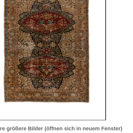
sich in neuem Fenster)
ilder weiter unten für Bilder in höherer Auflösung
3
Bild Nr. 4
Bild Nr. 5
r. 8
Bild Nr. 9
a. 1930