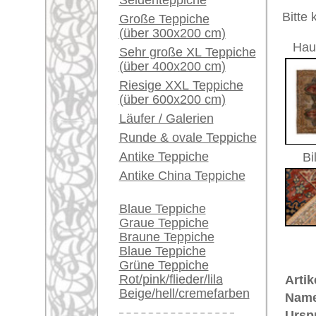
Ein kleines Teppich-
Größe:
274 x 19
Glossar...
Herstellungsjahr:
ca. 1930
Flor:
Wolle
Händler können ihre
Musterung:
floral / 
großen Teppiche hier
Grundfarbe:
dunkelbl
verkaufen
Bemerkungen:
Unikat. H
Info Center
Der Flor
Häufige Fragen (FAQ)
AGB
€ 5.100
Preis (inkl. MwSt.):
Bestellvorgang
Lieferung und Zahlung
Voraussichtliche Lieferzeit:
Widerrufsrecht
4 - 8 Werktage
Datenschutz
in
Mehr über die Provenienz Tabriz,
Tabriz ist die Hauptstadt der Prov
zurückgeführt auf Tav-riz, das in 
damit Bezug nimmt auf die zahll
Überlieferung wurde die Stadt vom
Tabriz gilt seit dem 17. Jh. als 
Die feinen Tabriz-Knüpfungen gelt
Teppiche.tv - gro