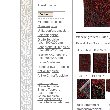
Artikelnummer:
Moderne Teppiche
Orientteppiche
Unifarben/ungemustert
Seidenteppiche
Weitere größere Bilder (
Große Teppiche
(über 300x200 cm)
Bitte klicken Sie auf die 
Sehr große XL Teppiche
(über 400x200 cm)
Hauptbild
Bild Nr. 2
B
Riesige XXL Teppiche
(über 600x200 cm)
Läufer / Galerien
Runde & ovale Teppiche
Antike Teppiche
Antike China Teppiche
Bild Nr. 6
Bild Nr. 7
Blaue Teppiche
Graue Teppiche
Braune Teppiche
Blaue Teppiche
Grüne Teppiche
Rot/pink/flieder/lila
Beige/hell/cremefarben
Artikelnummer:
Name/Provenienz:
B