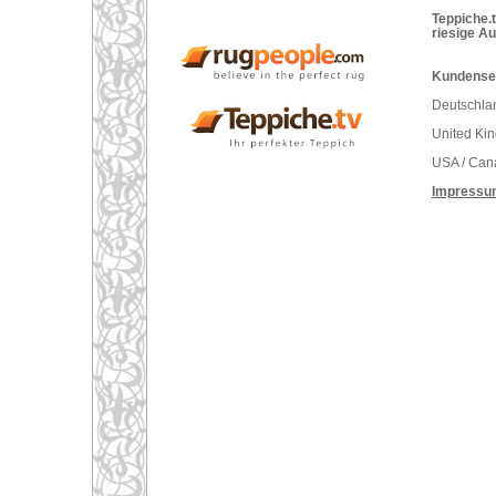
Teppiche.t
riesige A
Kundenser
Deutschlan
United Ki
USA / Can
Impressu