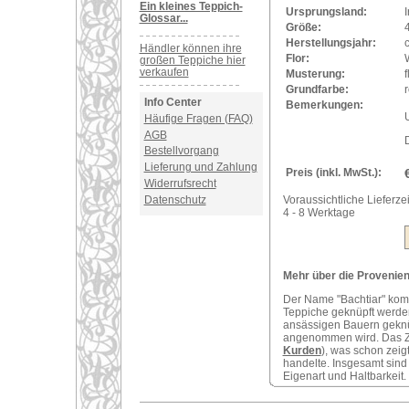
Ein kleines Teppich-
Ursprungsland:
I
Glossar...
Größe:
Herstellungsjahr:
Händler können ihre
Flor:
großen Teppiche hier
verkaufen
Musterung:
f
Grundfarbe:
r
Info Center
Bemerkungen:
U
Häufige Fragen (FAQ)
AGB
Bestellvorgang
Lieferung und Zahlung
Preis (inkl. MwSt.):
Widerrufsrecht
Datenschutz
Voraussichtliche Lieferzei
4 - 8 Werktage
Mehr über die Provenienz
Der Name "Bachtiar" komm
Teppiche geknüpft werde
ansässigen Bauern geknüp
angenommen wird. Das Zen
Kurden
), was schon zeig
handelte. Insgesamt sind
Eigenart und Haltbarkeit.