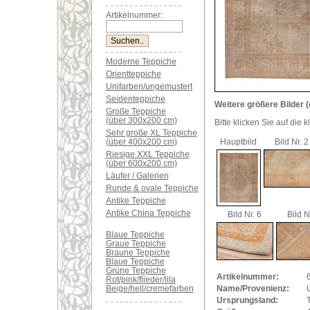
Artikelnummer:
Moderne Teppiche
Orientteppiche
Unifarben/ungemustert
Seidenteppiche
Weitere größere Bilder (
Große Teppiche
(über 300x200 cm)
Bitte klicken Sie auf die 
Sehr große XL Teppiche
(über 400x200 cm)
Hauptbild
Bild Nr. 2
Riesige XXL Teppiche
(über 600x200 cm)
Läufer / Galerien
Runde & ovale Teppiche
Antike Teppiche
Antike China Teppiche
Bild Nr. 6
Bild N
Blaue Teppiche
Graue Teppiche
Braune Teppiche
Blaue Teppiche
Grüne Teppiche
Artikelnummer:
Rot/pink/flieder/lila
Beige/hell/cremefarben
Name/Provenienz:
Ursprungsland: