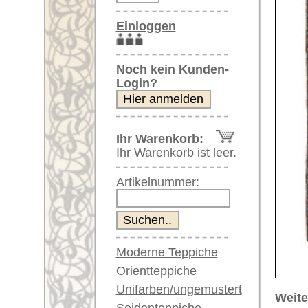
Artikelnummer:
Moderne Teppiche
Orientteppiche
Unifarben/ungemustert
Weitere größere Bilder (öffnen 
Seidenteppiche
Bitte klicken Sie auf die kleinen B
Große Teppiche
(über 300x200 cm)
Hauptbild
Bild Nr. 2
Bild Nr
Sehr große XL Teppiche
(über 400x200 cm)
Riesige XXL Teppiche
(über 600x200 cm)
Läufer / Galerien
Runde & ovale Teppiche
Antike Teppiche
Bild Nr. 6
Bild Nr. 7
Bild Nr. 8
Antike China Teppiche
Blaue Teppiche
Graue Teppiche
Braune Teppiche
Blaue Teppiche
Grüne Teppiche
Rot/pink/flieder/lila
Artikelnummer:
67807
Beige/hell/cremefarben
Name/Provenienz:
Heriz, c
Ursprungsland:
Iran