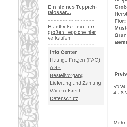
riesige Auswahl
Kundenservice:
Deutschland / Öst
United Kingdom: 
USA / Canada: +1
Impressum
|
Kont