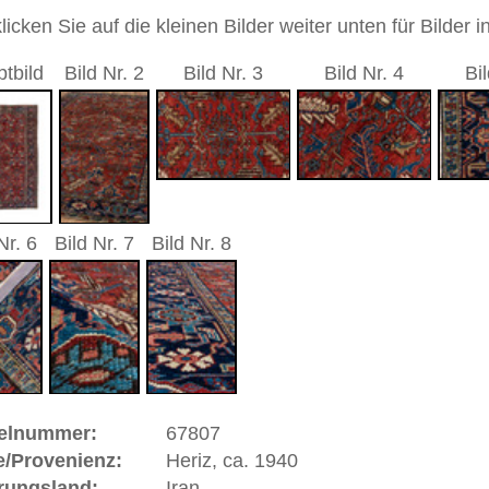
9 cm
sch / durchgemustert
andgeknüpfter / traditionell orientalischer Teppich
 dieses Teppichs besteht aus Wolle
 Warenkorb
ca. 1940 | Iran
ch im Nordwesten Irans im persischen
Aserbaidjan
und ist ein
rum. Kette und Schuß (also das Fundament) sind aus dicker
icker zweifädiger sehr robuster Wolle. Sowohl die in den
eppiche sowie auch die neuere Produktion erfreuen sich
igkeit und der geometrischen geschmackvollen Zeichnung
klassischer, qualitativ absolut zuverlässiger Perserteppich.
ße moderne Teppiche | neue und antike Orientteppiche -