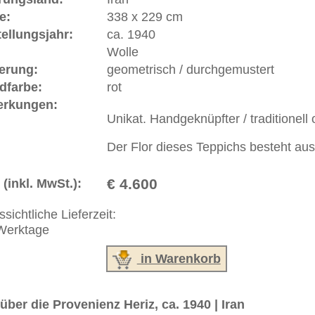
erreich: +49 (0)40 450 4102
+44 (0)20 7183 4544
 646-688-1335
akt
|
Geschäftsbedingungen