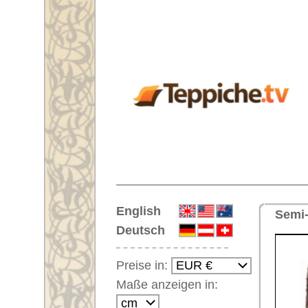
Startseite
English
Semi-antiker Handgeknüpfter Ori
Deutsch
Preise in:
Maße anzeigen in:
Einloggen
Noch kein Kunden-
Login?
Ihr Warenkorb:
Ihr Warenkorb ist leer.