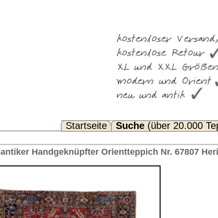
Suche
(über 20.000 Teppiche)
Noch Fragen? FAQ...
entteppich Nr. 67807 Heriz, ca. 1940 Iran 338 x 229 cm