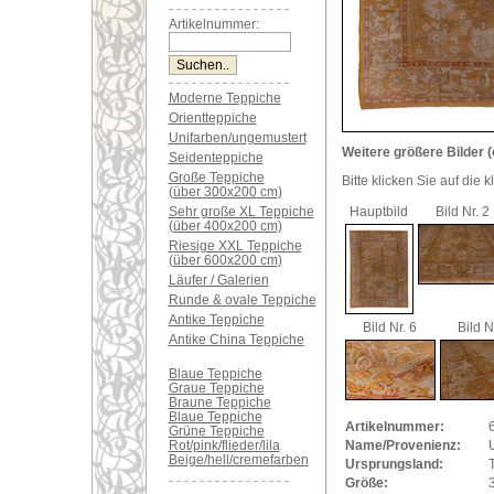
Artikelnummer:
Moderne Teppiche
Orientteppiche
Unifarben/ungemustert
Weitere größere Bilder (
Seidenteppiche
Große Teppiche
Bitte klicken Sie auf die 
(über 300x200 cm)
Sehr große XL Teppiche
Hauptbild
Bild Nr. 2
(über 400x200 cm)
Riesige XXL Teppiche
(über 600x200 cm)
Läufer / Galerien
Runde & ovale Teppiche
Antike Teppiche
Bild Nr. 6
Bild N
Antike China Teppiche
Blaue Teppiche
Graue Teppiche
Braune Teppiche
Blaue Teppiche
Artikelnummer:
Grüne Teppiche
Rot/pink/flieder/lila
Name/Provenienz:
Beige/hell/cremefarben
Ursprungsland:
Größe: