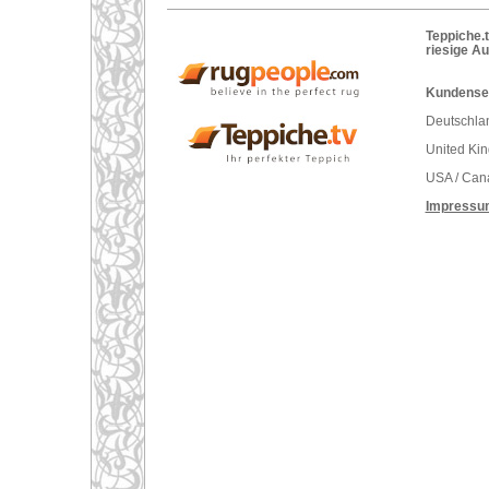
Teppiche.t
riesige A
Kundenser
Deutschlan
United Ki
USA / Can
Impressu