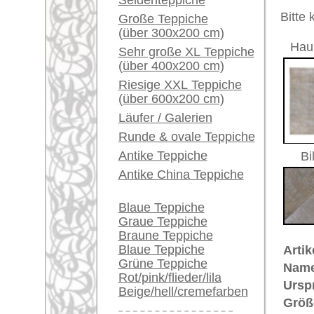
Herstellungsjahr:
ca. 1920
Ein kleines Teppich-
Flor:
Wolle
Glossar...
Musterung:
floral / 
Grundfarbe:
beige
Händler können ihre
Bemerkungen:
großen Teppiche hier
Unikat. H
verkaufen
Teppich
Info Center
Der Flor
Häufige Fragen (FAQ)
AGB
€ 5.900
Preis (inkl. MwSt.):
Bestellvorgang
Voraussichtliche Lieferzeit:
Lieferung und Zahlung
4 - 8 Werktage
Widerrufsrecht
Datenschutz
in
Teppiche.tv - gro
riesige Auswahl
Kundenservice:
Deutschland / Öst
United Kingdom: 
USA / Canada: +1