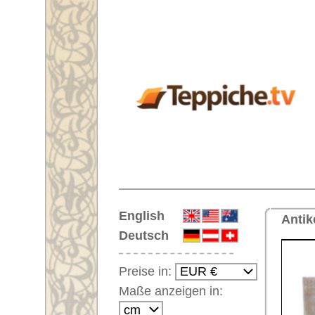
Startseite
English
Antiker Handgeknüpfter Orientte
Deutsch
Preise in:
Maße anzeigen in:
Einloggen
Noch kein Kunden-
Login?
Ihr Warenkorb:
Ihr Warenkorb ist leer.