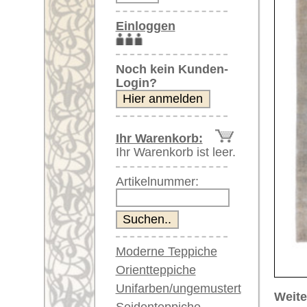
Artikelnummer:
Moderne Teppiche
Orientteppiche
Unifarben/ungemustert
Weitere größere Bilder (öffnen 
Seidenteppiche
Bitte klicken Sie auf die kleinen B
Große Teppiche
(über 300x200 cm)
Hauptbild
Bild Nr. 2
B
Sehr große XL Teppiche
(über 400x200 cm)
Riesige XXL Teppiche
(über 600x200 cm)
Läufer / Galerien
Runde & ovale Teppiche
Antike Teppiche
Bild Nr. 6
Bild Nr. 7
Antike China Teppiche
Blaue Teppiche
Graue Teppiche
Braune Teppiche
Blaue Teppiche
Artikelnummer:
67791
Grüne Teppiche
Name/Provenienz:
Sivas, c
Rot/pink/flieder/lila
Ursprungsland:
Türkei
Beige/hell/cremefarben
Größe:
366 x 29