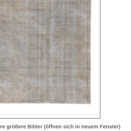
sich in neuem Fenster)
ilder weiter unten für Bilder in höherer Auflösung
ild Nr. 3
Bild Nr. 4
Bild Nr. 5
a. 1920
2 cm