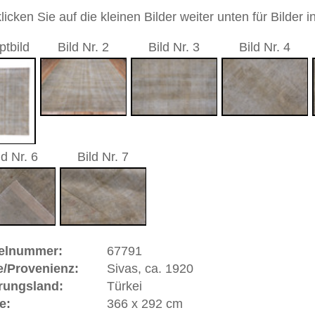
durchgemustert
andgeknüpfter / traditionell orientalischer / distressed
 dieses Teppichs besteht aus Wolle
 Warenkorb
ße moderne Teppiche | neue und antike Orientteppiche -
erreich: +49 (0)40 450 4102
+44 (0)20 7183 4544
 646-688-1335