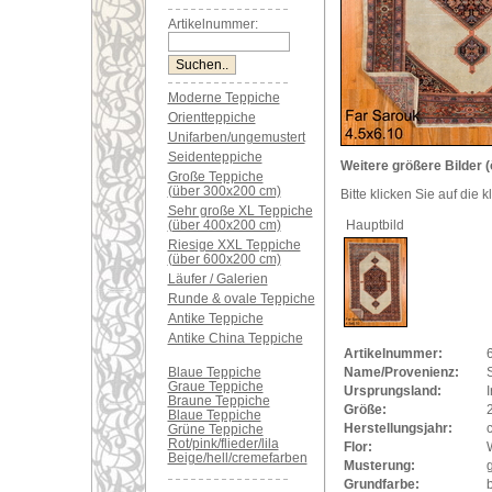
Artikelnummer:
Moderne Teppiche
Orientteppiche
Unifarben/ungemustert
Seidenteppiche
Weitere größere Bilder (
Große Teppiche
(über 300x200 cm)
Bitte klicken Sie auf die 
Sehr große XL Teppiche
(über 400x200 cm)
Hauptbild
Riesige XXL Teppiche
(über 600x200 cm)
Läufer / Galerien
Runde & ovale Teppiche
Antike Teppiche
Antike China Teppiche
Artikelnummer:
Blaue Teppiche
Name/Provenienz:
Graue Teppiche
Ursprungsland:
I
Braune Teppiche
Größe:
Blaue Teppiche
Herstellungsjahr:
Grüne Teppiche
Rot/pink/flieder/lila
Flor:
Beige/hell/cremefarben
Musterung:
Grundfarbe: