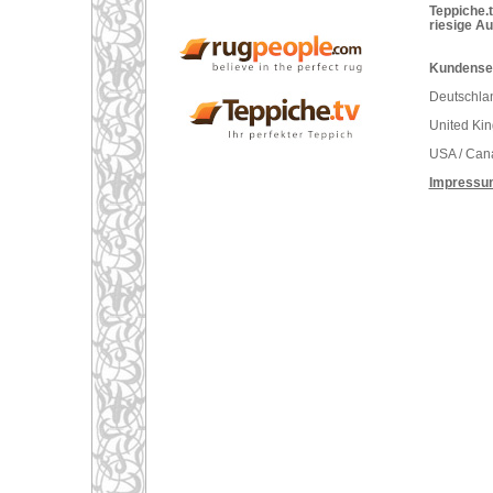
Teppiche.t
riesige A
Kundenser
Deutschlan
United Ki
USA / Can
Impressu