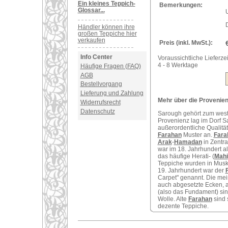
Ein kleines Teppich-
Bemerkungen:
Glossar...
U
Händler können ihre
großen Teppiche hier
verkaufen
Preis (inkl. MwSt.):
Info Center
Voraussichtliche Lieferzei
4 - 8 Werktage
Häufige Fragen (FAQ)
AGB
Bestellvorgang
Lieferung und Zahlung
Mehr über die Provenien
Widerrufsrecht
Datenschutz
Sarough gehört zum west
Provenienz lag im Dorf S
außerordentliche Qualit
Farahan
Muster an.
Fara
Arak
-
Hamadan
in Zentr
war im 18. Jahrhundert a
das häufige Herati- (
Mahi
Teppiche wurden in Muska
19. Jahrhundert war der
Carpet" genannt. Die me
auch abgesetzte Ecken, a
(also das Fundament) sind
Wolle. Alte
Farahan
sind 
dezente Teppiche.