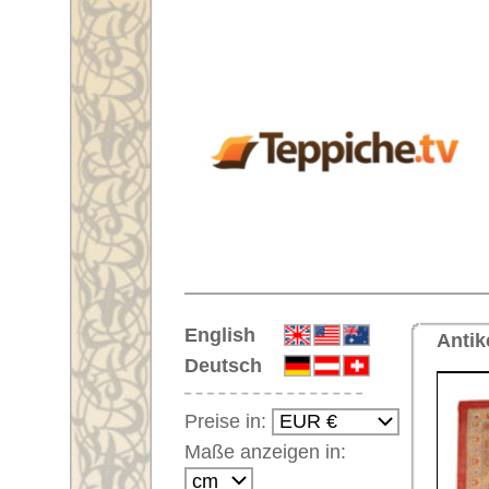
Startseite
English
Antiker großer Teppich Nr. 6774
Deutsch
Preise in:
Maße anzeigen in:
Einloggen
Noch kein Kunden-
Login?
Ihr Warenkorb:
Ihr Warenkorb ist leer.