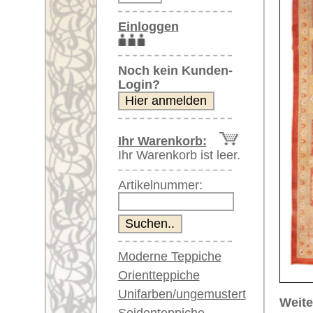
Artikelnummer:
Moderne Teppiche
Orientteppiche
Unifarben/ungemustert
Weitere größere Bilder (öffnen 
Seidenteppiche
Bitte klicken Sie auf die kleinen B
Große Teppiche
(über 300x200 cm)
Hauptbild
Bild Nr. 2
Bil
Sehr große XL Teppiche
(über 400x200 cm)
Riesige XXL Teppiche
(über 600x200 cm)
Läufer / Galerien
Runde & ovale Teppiche
Antike Teppiche
Bild Nr. 6
Bild Nr. 7
Antike China Teppiche
Blaue Teppiche
Graue Teppiche
Braune Teppiche
Blaue Teppiche
Grüne Teppiche
Rot/pink/flieder/lila
Artikelnummer:
67746
Beige/hell/cremefarben
Name/Provenienz:
Amritsar
Ursprungsland:
Indien