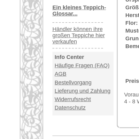
USA / Canada: +1
Impressum
|
Kont