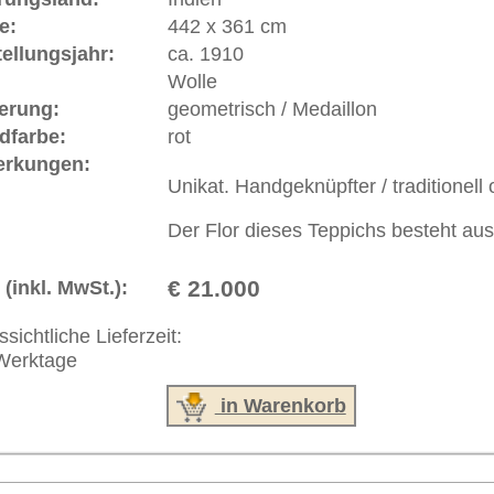
 646-688-1335
akt
|
Geschäftsbedingungen