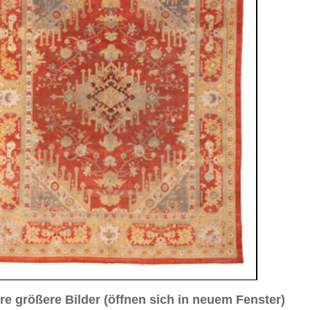
sich in neuem Fenster)
ilder weiter unten für Bilder in höherer Auflösung
d Nr. 3
Bild Nr. 4
Bild Nr. 5
Bild Nr. 8
Bild Nr. 9
, ca. 1910