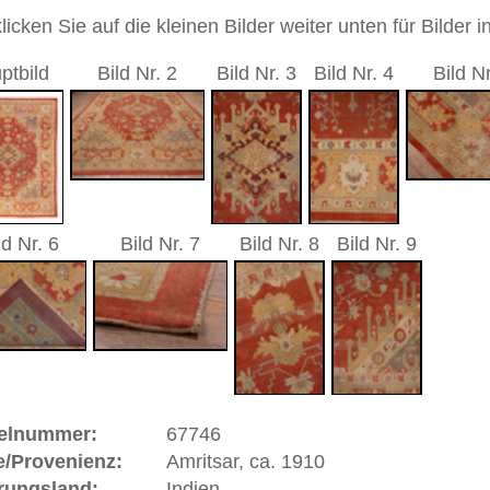
1 cm
sch / Medaillon
andgeknüpfter / traditionell orientalischer Teppich
 dieses Teppichs besteht aus Wolle
00
 Warenkorb
ße moderne Teppiche | neue und antike Orientteppiche -
erreich: +49 (0)40 450 4102
+44 (0)20 7183 4544