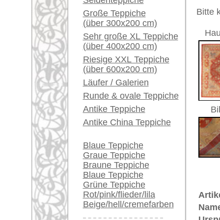
Ein kleines Teppich-
Größe:
442 x 36
Glossar...
Herstellungsjahr:
ca. 1910
Flor:
Wolle
Händler können ihre
Musterung:
geometri
großen Teppiche hier
Grundfarbe:
rot
verkaufen
Bemerkungen:
Unikat. H
Info Center
Der Flor
Häufige Fragen (FAQ)
AGB
€ 21.0
Preis (inkl. MwSt.):
Bestellvorgang
Lieferung und Zahlung
Voraussichtliche Lieferzeit:
Widerrufsrecht
4 - 8 Werktage
Datenschutz
in
Teppiche.tv - gro
riesige Auswahl
Kundenservice:
Deutschland / Öst
United Kingdom: 