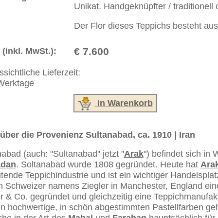
ße moderne Teppiche | neue und antike Orientteppiche -
erreich: +49 (0)40 450 4102
+44 (0)20 7183 4544
 646-688-1335
akt
|
Geschäftsbedingungen