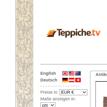
Startseite
English
Antiker Teppich Nr. 67730 Sulta
Deutsch
Preise in:
Maße anzeigen in:
Einloggen
Noch kein Kunden-
Login?
Ihr Warenkorb:
Ihr Warenkorb ist leer.