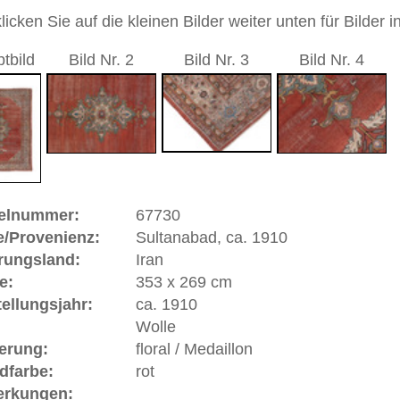
andgeknüpfter / traditionell orientalischer Teppich
 dieses Teppichs besteht aus Wolle
 Warenkorb
abad, ca. 1910 | Iran
zt "
Arak
") befindet sich in Westpersien in der Provinz
8 gegründet. Heute hat
Arak
bzw. Soltanabad eine
st ein wichtiger Handelsplatz für Teppiche. Im Jahre 1883
 in Manchester, England eine englische Importfirma namens
hzeitig eine Teppichmanufaktur in Soltanabad, Iran. Es
gestimmten Pastellfarben gehaltene durchgemusterte
d
Farahan
hauptsächlich für den europäischen Markt
 und Ziegler-Teppiche wurden zu einem internationalen
ca. 1910
. Als Teppiche mit
Spiegelmuster oder
ppiche bezeichnet, deren Feld neben dem Medaillon, das
arbenem undessinierten Grund umgeben ist, nur
cht dann von einem Spiegel-Kerman, Spiegel-Kashan etc.
igen Jahren eine starke Wiederkehr und Renaissance.