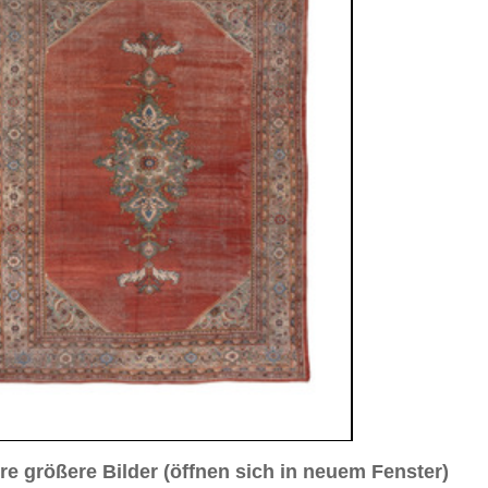
sich in neuem Fenster)
ilder weiter unten für Bilder in höherer Auflösung
ld Nr. 3
Bild Nr. 4
ad, ca. 1910
9 cm
Medaillon