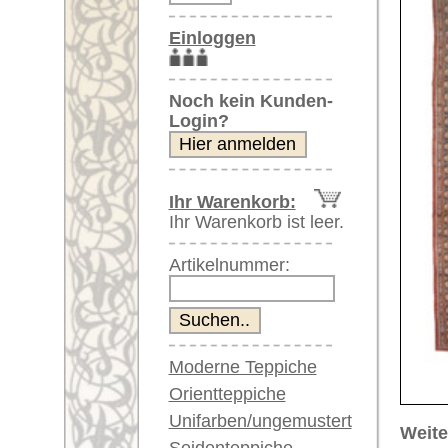
Artikelnummer:
Moderne Teppiche
Orientteppiche
Unifarben/ungemustert
Weitere größere Bilder (öffnen 
Seidenteppiche
Bitte klicken Sie auf die kleinen B
Große Teppiche
(über 300x200 cm)
Hauptbild
Bild Nr. 2
Bi
Sehr große XL Teppiche
(über 400x200 cm)
Riesige XXL Teppiche
(über 600x200 cm)
Läufer / Galerien
Runde & ovale Teppiche
Antike Teppiche
Artikelnummer:
67730
Antike China Teppiche
Name/Provenienz:
Sultanab
Ursprungsland:
Iran
Blaue Teppiche
Graue Teppiche
Größe:
353 x 26
Braune Teppiche
Herstellungsjahr:
ca. 1910
Blaue Teppiche
Flor:
Wolle
Grüne Teppiche
Musterung:
floral / 
Rot/pink/flieder/lila
Beige/hell/cremefarben
Grundfarbe:
rot
Bemerkungen: