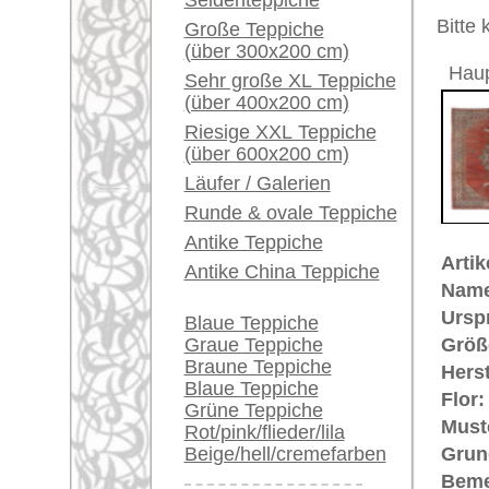
Unikat. H
Ein kleines Teppich-
Glossar...
Der Flor
Händler können ihre
€ 7.600
Preis (inkl. MwSt.):
großen Teppiche hier
verkaufen
Voraussichtliche Lieferzeit:
4 - 8 Werktage
Info Center
Häufige Fragen (FAQ)
in
AGB
Bestellvorgang
Mehr über die Provenienz Sultan
Lieferung und Zahlung
Soltanabad (auch: "Sultanabad" jet
Widerrufsrecht
Hamadan
. Soltanabad wurde 180
Datenschutz
bedeutende Teppichindustrie und i
hat ein Schweizer namens Ziegler
Ziegler & Co. gegründet und gleic
wurden hochwertige, in schön ab
Teppiche in der Art des
Mahal
un
hergestellt. Der Erfolg war riesig
Gütezeichen.
Dies ist ein
Spiegel-Sultanabad, 
Spiegelteppiche
werden Orientte
von einer großen Fläche von einf
Eckenmuster aufweisen. Man spri
Spiegelteppiche erleben seit ein