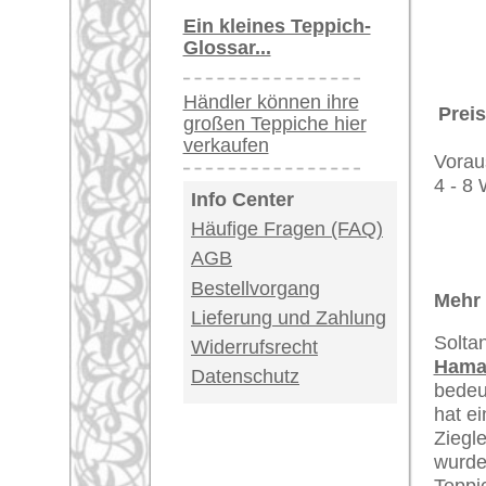
Teppiche.tv - gro
riesige Auswahl
Kundenservice:
Deutschland / Öst
United Kingdom: 
USA / Canada: +1
Impressum
|
Kont