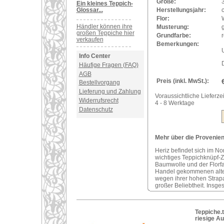
Größe:
Ein kleines Teppich-
Glossar...
Herstellungsjahr:
Flor:
Händler können ihre
Musterung:
großen Teppiche hier
Grundfarbe:
r
verkaufen
Bemerkungen:
U
Info Center
Häufige Fragen (FAQ)
AGB
Preis (inkl. MwSt.):
Bestellvorgang
Lieferung und Zahlung
Voraussichtliche Lieferzei
Widerrufsrecht
4 - 8 Werktage
Datenschutz
Mehr über die Provenienz
Heriz befindet sich im No
wichtiges Teppichknüpf-Z
Baumwolle und der Florfa
Handel gekommenen alten
wegen ihrer hohen Strap
großer Beliebtheit. Insges
Teppiche.t
riesige A