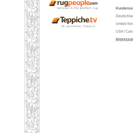
Kundenser
Deutschlan
United Ki
USA / Can
Impressu