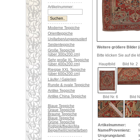
Artikelnummer:
Moderne Teppiche
Orientteppiche
Unifarben/ungemustert
Seidenteppiche
Weitere größere Bilder (
Große Teppiche
(über 300x200 cm)
Bitte klicken Sie auf die 
Sehr große XL Teppiche
(über 400x200 cm)
Hauptbild
Bild Nr. 2
Riesige XXL Teppiche
(über 600x200 cm)
Läufer / Galerien
Runde & ovale Teppiche
Antike Teppiche
Antike China Teppiche
Bild Nr. 6
Bild N
Blaue Teppiche
Graue Teppiche
Braune Teppiche
Blaue Teppiche
Grüne Teppiche
Artikelnummer:
Rot/pink/flieder/lila
Beige/hell/cremefarben
Name/Provenienz:
H
Ursprungsland:
I