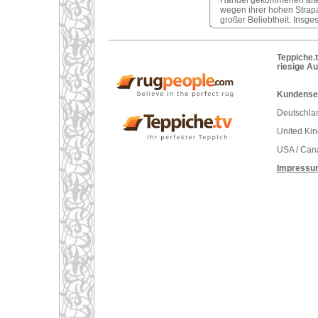
Handel gekommenen alten
wegen ihrer hohen Strap
großer Beliebtheit. Insges
Teppiche.t
riesige A
Kundenser
Deutschlan
United Ki
USA / Can
Impressu