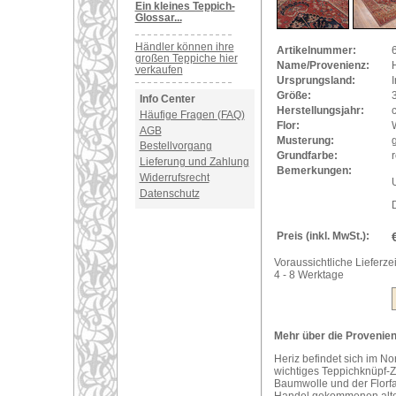
Ein kleines Teppich-
Glossar...
Händler können ihre
Artikelnummer:
großen Teppiche hier
Name/Provenienz:
H
verkaufen
Ursprungsland:
I
Größe:
Info Center
Herstellungsjahr:
Häufige Fragen (FAQ)
Flor:
AGB
Musterung:
Bestellvorgang
Grundfarbe:
r
Lieferung und Zahlung
Bemerkungen:
Widerrufsrecht
U
Datenschutz
Preis (inkl. MwSt.):
Voraussichtliche Lieferzei
4 - 8 Werktage
Mehr über die Provenienz
Heriz befindet sich im No
wichtiges Teppichknüpf-Z
Baumwolle und der Florfa