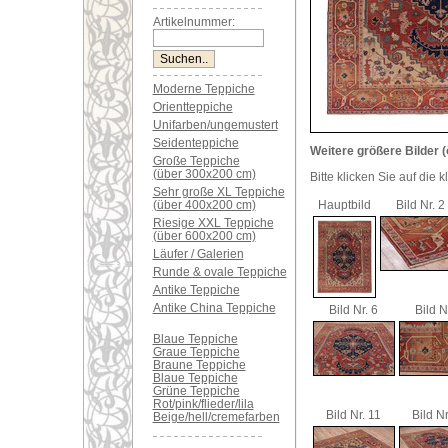
Artikelnummer:
Moderne Teppiche
Orientteppiche
Unifarben/ungemustert
Seidenteppiche
Weitere größere Bilder (
Große Teppiche
(über 300x200 cm)
Bitte klicken Sie auf die 
Sehr große XL Teppiche
(über 400x200 cm)
Hauptbild
Bild Nr. 2
Riesige XXL Teppiche
(über 600x200 cm)
Läufer / Galerien
Runde & ovale Teppiche
Antike Teppiche
Antike China Teppiche
Bild Nr. 6
Bild N
Blaue Teppiche
Graue Teppiche
Braune Teppiche
Blaue Teppiche
Grüne Teppiche
Rot/pink/flieder/lila
Bild Nr. 11
Bild Nr
Beige/hell/cremefarben