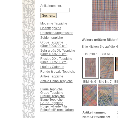
Artikelnummer:
Moderne Teppiche
Orientteppiche
Unifarben/ungemustert
Seidenteppiche
Weitere größere Bilder (
Große Teppiche
(über 300x200 cm)
Bitte klicken Sie auf die 
Sehr große XL Teppiche
(über 400x200 cm)
Hauptbild
Bild Nr. 2
Riesige XXL Teppiche
(über 600x200 cm)
Läufer / Galerien
Runde & ovale Teppiche
Antike Teppiche
Antike China Teppiche
Bild Nr. 6
Bild Nr. 7
Bi
Blaue Teppiche
Graue Teppiche
Braune Teppiche
Blaue Teppiche
Grüne Teppiche
Rot/pink/flieder/lila
Beige/hell/cremefarben
Artikelnummer:
Name/Provenienz: