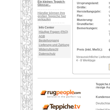
Ein kleines Teppich-
Ursprungsland:
Glossar...
Größe:
Herstellungsjahr:
Händler können ihre
Flor:
großen Teppiche hier
verkaufen
Musterung:
Grundfarbe:
Info Center
Bemerkungen:
U
Häufige Fragen (FAQ)
AGB
Bestellvorgang
Lieferung und Zahlung
Widerrufsrecht
Preis (inkl. MwSt.):
Datenschutz
Voraussichtliche Lieferzei
4 - 8 Werktage
Teppiche.t
riesige A
Kundenser
Deutschlan
United Ki