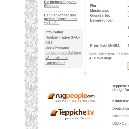
Ein kleines Teppich-
Glossar...
Flor:
Musterung:
Händler können ihre
Grundfarbe:
großen Teppiche hier
Bemerkungen:
verkaufen
U
Info Center
Häufige Fragen (FAQ)
AGB
Preis (inkl. MwSt.):
Bestellvorgang
Lieferung und Zahlung
Voraussichtliche Lieferzei
Widerrufsrecht
4 - 8 Werktage
Datenschutz
Teppiche.t
riesige A
Kundenser
Deutschlan
United Ki
USA / Can