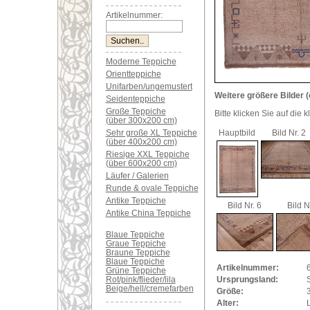
Artikelnummer:
Moderne Teppiche
Orientteppiche
Unifarben/ungemustert
Weitere größere Bilder (
Seidenteppiche
Große Teppiche
Bitte klicken Sie auf die 
(über 300x200 cm)
Sehr große XL Teppiche
Hauptbild
Bild Nr. 2
(über 400x200 cm)
Riesige XXL Teppiche
(über 600x200 cm)
Läufer / Galerien
Runde & ovale Teppiche
Antike Teppiche
Bild Nr. 6
Bild N
Antike China Teppiche
Blaue Teppiche
Graue Teppiche
Braune Teppiche
Blaue Teppiche
Artikelnummer:
Grüne Teppiche
Rot/pink/flieder/lila
Ursprungsland:
Beige/hell/cremefarben
Größe:
Alter: