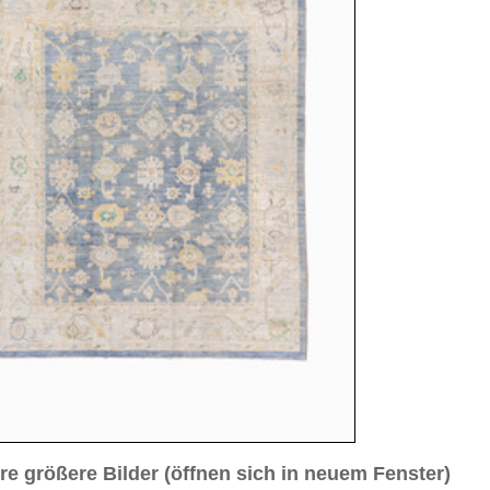
sich in neuem Fenster)
ilder weiter unten für Bilder in höherer Auflösung
. 3
Bild Nr. 4
Bild Nr. 5
Bild Nr. 8
antik