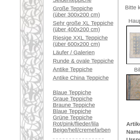
Ein kleines Teppich-
Größe:
300 x 25
Glossar...
Alter:
antik
Flor:
Wolle
Händler können ihre
Musterung:
floral u
großen Teppiche hier
Grundfarbe:
blau
verkaufen
Bemerkungen:
Unikat. H
Info Center
Der Flor
Häufige Fragen (FAQ)
AGB
€ 5.500
Preis (inkl. MwSt.):
Bestellvorgang
Lieferung und Zahlung
Voraussichtliche Lieferzeit:
Widerrufsrecht
4 - 8 Werktage
Datenschutz
in
Mehr über die Provenienz Uschak
Uschak (auch: "Ouschak") befinde
berühmte Teppich-Tradition. Uscha
Bereits aus dem 16. Jahrhundert 
vorhanden. Im 17. Jahrhundert si
auch in christliche Kirchen und i
Adelsleute wie Fürst Esterhazy un
ihr Wappen einknüpfen. Große Kün
lieferten damit einen wichtigen B
Uschak-Muster wurden nach den M
Arabesken- und Flecht-Muster in 