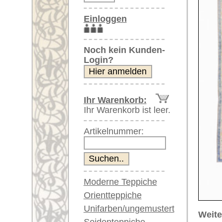
Artikelnummer:
Moderne Teppiche
Orientteppiche
Unifarben/ungemustert
Weitere größere Bilder (öffnen 
Seidenteppiche
Bitte klicken Sie auf die kleinen B
Große Teppiche
(über 300x200 cm)
Hauptbild
Bild Nr. 2
Bild Nr
Sehr große XL Teppiche
(über 400x200 cm)
Riesige XXL Teppiche
(über 600x200 cm)
Läufer / Galerien
Runde & ovale Teppiche
Antike Teppiche
Bild Nr. 6
Bild Nr. 7
Antike China Teppiche
Blaue Teppiche
Graue Teppiche
Braune Teppiche
Blaue Teppiche
Grüne Teppiche
Rot/pink/flieder/lila
Artikelnummer:
67457
Beige/hell/cremefarben
Name/Provenienz:
Uschak, 
Ursprungsland:
Türkei