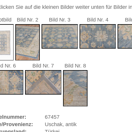
1 cm
nd geometrisch / durchgemustert
andgeknüpfter / traditionell orientalischer Teppich
 dieses Teppichs besteht aus Wolle
 Warenkorb
, antik | Türkei
t sich in West
Anatolien
(Türkei) und hat eine alte und
k gehört zu den Pionier-Städten des Orientteppichs.
sind gut erhaltene Stücke in türkischen und anderen Museen
nd Uschaks in sehr großer Anzahl nach Siebenbürgen aber
n Fürstenhäuser Europas geliefert worden. Berühmte
d Baron Orsini gaben Teppiche in Auftrag und ließen sich
stler jener Zeit verewigten Uschaks in ihren Gemälden und
eitrag zur Geschichte des geknüpften Teppichs. Einige
alern Hans Holbein und Lorenzo Lotto benannt, die das
gelb auf rotem Grund wiedergaben. Uschak ist eine