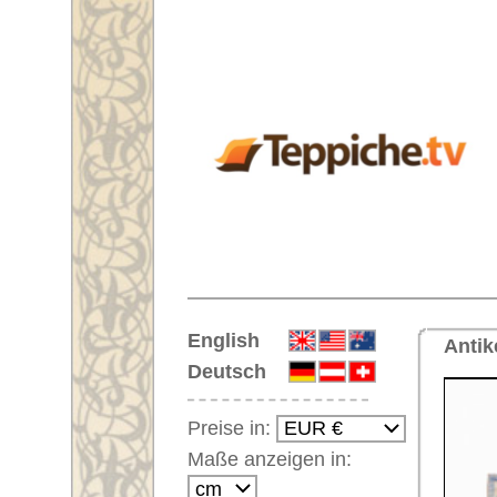
Startseite
English
Antiker Teppich Nr. 67457 Uscha
Deutsch
Preise in:
Maße anzeigen in:
Einloggen
Noch kein Kunden-
Login?
Ihr Warenkorb:
Ihr Warenkorb ist leer.