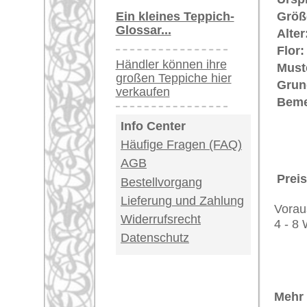
Provenienz von einzigartiger Hist
Teppiche.tv - gro
riesige Auswahl
Kundenservice:
Deutschland / Öst
United Kingdom: 
USA / Canada: +1
Impressum
|
Kont