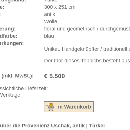
orie und Bedeutung.
ße moderne Teppiche | neue und antike Orientteppiche -
erreich: +49 (0)40 450 4102
+44 (0)20 7183 4544
 646-688-1335
akt
|
Geschäftsbedingungen