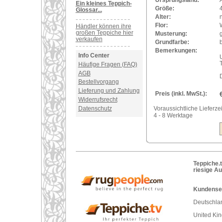
Ursprungsland:
Ein kleines Teppich-
Größe:
Glossar...
Alter:
Flor:
Händler können ihre
großen Teppiche hier
Musterung:
verkaufen
Grundfarbe:
Bemerkungen:
Info Center
U
Häufige Fragen (FAQ)
AGB
Bestellvorgang
Lieferung und Zahlung
Preis (inkl. MwSt.):
Widerrufsrecht
Datenschutz
Voraussichtliche Lieferzei
4 - 8 Werktage
Teppiche.t
riesige A
Kundenser
Deutschlan
United Ki