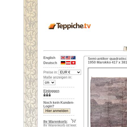
English
Semi-antiker quadratis
1950 Marokko 417 x 38
Deutsch
Preise in:
Maße anzeigen in:
Einloggen
Noch kein Kunden-
Login?
Ihr Warenkorb:
Ihr Warenkorb ist leer.