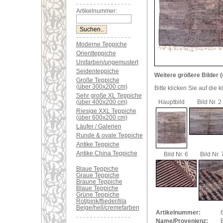
Artikelnummer:
Moderne Teppiche
Orientteppiche
Unifarben/ungemustert
Seidenteppiche
Weitere größere Bilder (
Große Teppiche
(über 300x200 cm)
Bitte klicken Sie auf die 
Sehr große XL Teppiche
(über 400x200 cm)
Hauptbild
Bild Nr. 2
Riesige XXL Teppiche
(über 600x200 cm)
Läufer / Galerien
Runde & ovale Teppiche
Antike Teppiche
Antike China Teppiche
Bild Nr. 6
Bild Nr. 
Blaue Teppiche
Graue Teppiche
Braune Teppiche
Blaue Teppiche
Grüne Teppiche
Rot/pink/flieder/lila
Beige/hell/cremefarben
Artikelnummer:
Name/Provenienz: