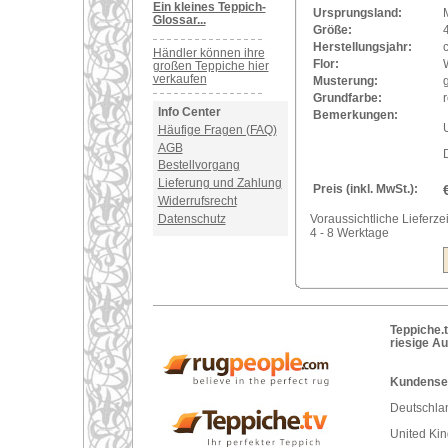
Ein kleines Teppich-
Ursprungsland:
Glossar...
Größe:
Herstellungsjahr:
Händler können ihre
Flor:
großen Teppiche hier
verkaufen
Musterung:
Grundfarbe:
r
Info Center
Bemerkungen:
U
Häufige Fragen (FAQ)
AGB
Bestellvorgang
Lieferung und Zahlung
Preis (inkl. MwSt.):
Widerrufsrecht
Datenschutz
Voraussichtliche Lieferzei
4 - 8 Werktage
Teppiche.t
riesige A
Kundenser
Deutschlan
United Ki