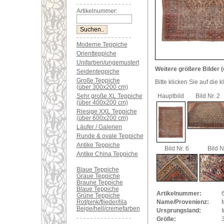
Artikelnummer:
Moderne Teppiche
Orientteppiche
Unifarben/ungemustert
Weitere größere Bilder (
Seidenteppiche
Große Teppiche
Bitte klicken Sie auf die 
(über 300x200 cm)
Sehr große XL Teppiche
Hauptbild
Bild Nr. 2
(über 400x200 cm)
Riesige XXL Teppiche
(über 600x200 cm)
Läufer / Galerien
Runde & ovale Teppiche
Antike Teppiche
Bild Nr. 6
Bild N
Antike China Teppiche
Blaue Teppiche
Graue Teppiche
Braune Teppiche
Blaue Teppiche
Artikelnummer:
Grüne Teppiche
Rot/pink/flieder/lila
Name/Provenienz:
Beige/hell/cremefarben
Ursprungsland:
I
Größe: