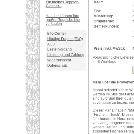
Ein kleines Teppich-
Alter:
Glossar...
Flor:
Händler können ihre
Musterung:
großen Teppiche hier
Grundfarbe:
verkaufen
Bemerkungen:
U
Info Center
Häufige Fragen (FAQ)
AGB
Preis (inkl. MwSt.):
Bestellvorgang
Lieferung und Zahlung
Voraussichtliche Lieferzei
Widerrufsrecht
4 - 8 Werktage
Datenschutz
Mehr über die Provenienz
Mahal befindet sich in W
werden im Stile der
Fara
sind aufgrund ihrer guten
zuverlässig zu bezeichne
Dieser Mahal hat ein
"Ma
"Fische im Teich". Diese
Jahrhundert in Herat ents
von vier gebogenen und g
weitere Rauten und Blüt
stilisierten Fischen sehr 