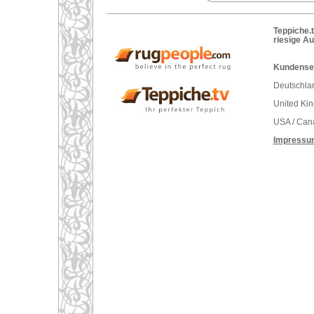
Teppiche.t
riesige A
Kundenser
Deutschlan
United Ki
USA / Can
Impressu