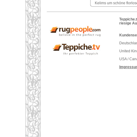
Kelims um schöne florlose
Teppiche.t
riesige A
Kundenser
Deutschlan
United Ki
USA / Can
Impressu