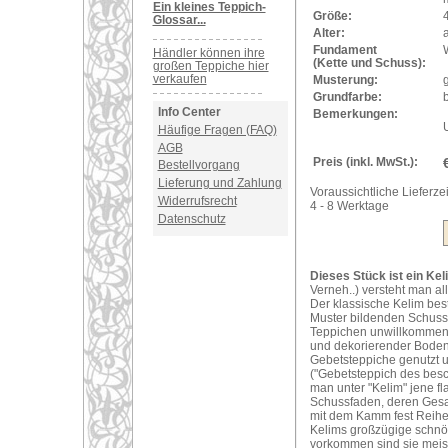
Ein kleines Teppich-
Größe:
Glossar...
Alter:
a
Fundament
Händler können ihre
(Kette und Schuss):
großen Teppiche hier
verkaufen
Musterung:
Grundfarbe:
b
Info Center
Bemerkungen:
Häufige Fragen (FAQ)
AGB
Preis (inkl. MwSt.):
Bestellvorgang
Lieferung und Zahlung
Voraussichtliche Lieferzei
Widerrufsrecht
4 - 8 Werktage
Datenschutz
Dieses Stück ist ein Kel
Verneh..) versteht man al
Der klassische Kelim bes
Muster bildenden Schuss
Teppichen unwillkommene 
und dekorierender Bodenb
Gebetsteppiche genutzt 
("Gebetsteppich des bes
man unter "Kelim" jene f
Schussfaden, deren Gesam
mit dem Kamm fest Reihe
Kelims großzügige schnör
vorkommen sind sie meist s