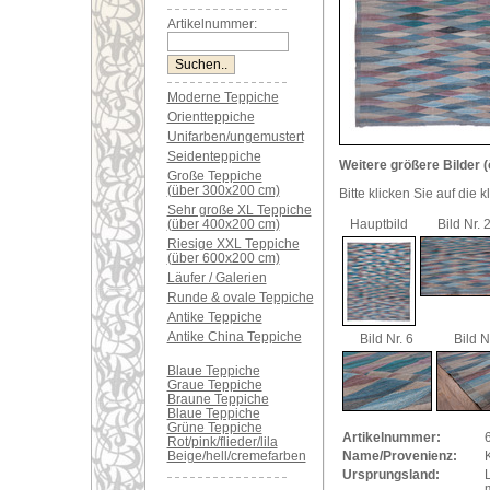
Artikelnummer:
Moderne Teppiche
Orientteppiche
Unifarben/ungemustert
Seidenteppiche
Weitere größere Bilder (
Große Teppiche
(über 300x200 cm)
Bitte klicken Sie auf die 
Sehr große XL Teppiche
(über 400x200 cm)
Hauptbild
Bild Nr. 
Riesige XXL Teppiche
(über 600x200 cm)
Läufer / Galerien
Runde & ovale Teppiche
Antike Teppiche
Antike China Teppiche
Bild Nr. 6
Bild N
Blaue Teppiche
Graue Teppiche
Braune Teppiche
Blaue Teppiche
Grüne Teppiche
Artikelnummer:
Rot/pink/flieder/lila
Beige/hell/cremefarben
Name/Provenienz:
K
Ursprungsland: