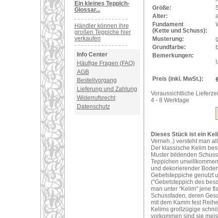
Ein kleines Teppich-
Größe:
Glossar...
Alter:
a
Fundament
Händler können ihre
(Kette und Schuss):
großen Teppiche hier
verkaufen
Musterung:
Grundfarbe:
b
Info Center
Bemerkungen:
Häufige Fragen (FAQ)
AGB
Preis (inkl. MwSt.):
Bestellvorgang
Lieferung und Zahlung
Voraussichtliche Lieferzei
Widerrufsrecht
4 - 8 Werktage
Datenschutz
Dieses Stück ist ein Kel
Verneh..) versteht man al
Der klassische Kelim bes
Muster bildenden Schuss
Teppichen unwillkommene 
und dekorierender Bodenb
Gebetsteppiche genutzt 
("Gebetsteppich des bes
man unter "Kelim" jene f
Schussfaden, deren Gesam
mit dem Kamm fest Reihe
Kelims großzügige schnör
vorkommen sind sie meist s