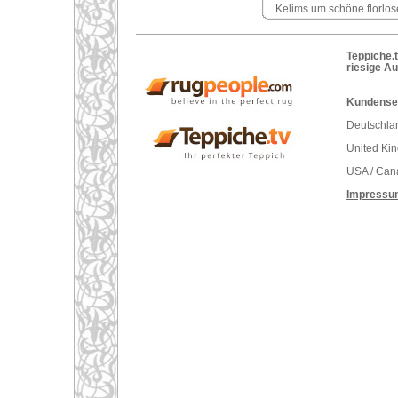
Kelims um schöne florlose
Teppiche.t
riesige A
Kundenser
Deutschlan
United Ki
USA / Can
Impressu