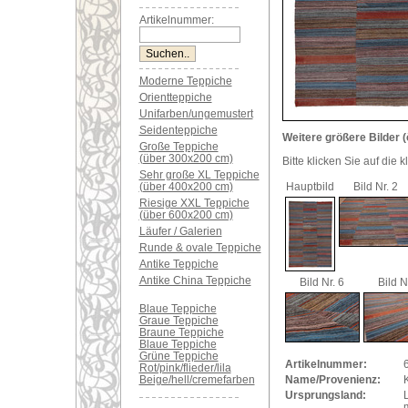
Artikelnummer:
Moderne Teppiche
Orientteppiche
Unifarben/ungemustert
Seidenteppiche
Weitere größere Bilder (
Große Teppiche
(über 300x200 cm)
Bitte klicken Sie auf die 
Sehr große XL Teppiche
(über 400x200 cm)
Hauptbild
Bild Nr. 2
Riesige XXL Teppiche
(über 600x200 cm)
Läufer / Galerien
Runde & ovale Teppiche
Antike Teppiche
Antike China Teppiche
Bild Nr. 6
Bild N
Blaue Teppiche
Graue Teppiche
Braune Teppiche
Blaue Teppiche
Grüne Teppiche
Artikelnummer:
Rot/pink/flieder/lila
Beige/hell/cremefarben
Name/Provenienz:
K
Ursprungsland: