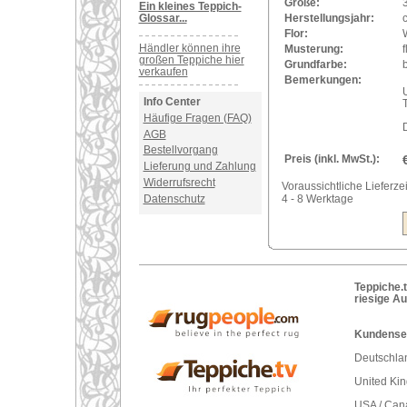
Größe:
Ein kleines Teppich-
Glossar...
Herstellungsjahr:
Flor:
Händler können ihre
Musterung:
f
großen Teppiche hier
Grundfarbe:
verkaufen
Bemerkungen:
U
Info Center
Häufige Fragen (FAQ)
AGB
Bestellvorgang
Preis (inkl. MwSt.):
Lieferung und Zahlung
Widerrufsrecht
Voraussichtliche Lieferzei
Datenschutz
4 - 8 Werktage
Teppiche.t
riesige A
Kundenser
Deutschlan
United Ki
USA / Can