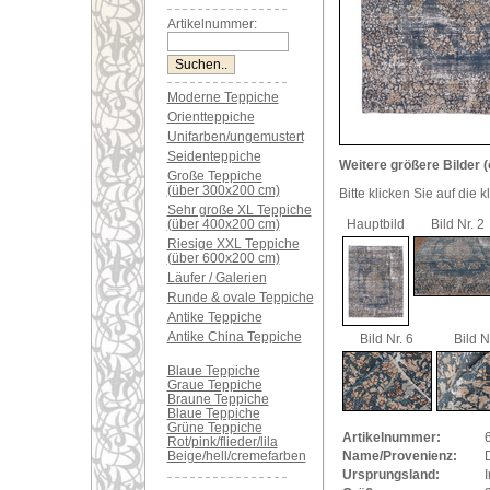
Artikelnummer:
Moderne Teppiche
Orientteppiche
Unifarben/ungemustert
Seidenteppiche
Weitere größere Bilder (
Große Teppiche
(über 300x200 cm)
Bitte klicken Sie auf die 
Sehr große XL Teppiche
(über 400x200 cm)
Hauptbild
Bild Nr. 2
Riesige XXL Teppiche
(über 600x200 cm)
Läufer / Galerien
Runde & ovale Teppiche
Antike Teppiche
Antike China Teppiche
Bild Nr. 6
Bild N
Blaue Teppiche
Graue Teppiche
Braune Teppiche
Blaue Teppiche
Grüne Teppiche
Artikelnummer:
Rot/pink/flieder/lila
Beige/hell/cremefarben
Name/Provenienz:
Ursprungsland:
I