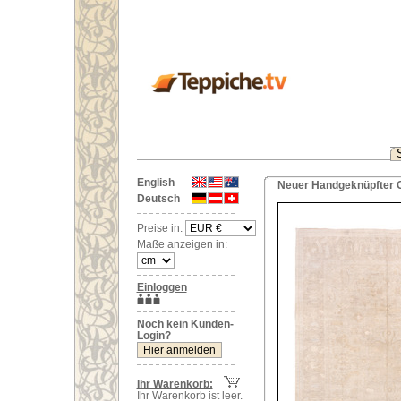
English
Neuer Handgeknüpfter O
Deutsch
Preise in:
Maße anzeigen in:
Einloggen
Noch kein Kunden-
Login?
Ihr Warenkorb:
Ihr Warenkorb ist leer.