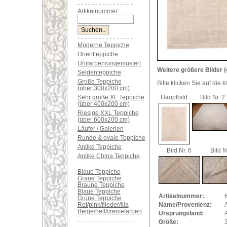
Artikelnummer:
Moderne Teppiche
Orientteppiche
Unifarben/ungemustert
Weitere größere Bilder (
Seidenteppiche
Große Teppiche
Bitte klicken Sie auf die 
(über 300x200 cm)
Sehr große XL Teppiche
Hauptbild
Bild Nr. 2
(über 400x200 cm)
Riesige XXL Teppiche
(über 600x200 cm)
Läufer / Galerien
Runde & ovale Teppiche
Antike Teppiche
Bild Nr. 6
Bild N
Antike China Teppiche
Blaue Teppiche
Graue Teppiche
Braune Teppiche
Blaue Teppiche
Artikelnummer:
Grüne Teppiche
Rot/pink/flieder/lila
Name/Provenienz:
Beige/hell/cremefarben
Ursprungsland:
Größe: