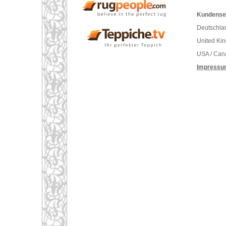
Kundenser
Deutschlan
United Ki
USA / Can
Impressu