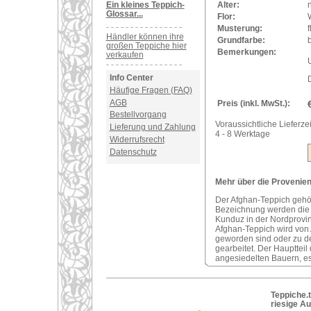
Ein kleines Teppich-
Alter:
Glossar...
Flor:
Musterung:
f
Händler können ihre
Grundfarbe:
großen Teppiche hier
Bemerkungen:
verkaufen
U
Info Center
Häufige Fragen (FAQ)
AGB
Preis (inkl. MwSt.):
Bestellvorgang
Voraussichtliche Lieferzei
Lieferung und Zahlung
4 - 8 Werktage
Widerrufsrecht
Datenschutz
Mehr über die Provenien
Der Afghan-Teppich gehör
Bezeichnung werden die 
Kunduz in der Nordprovin
Afghan-Teppich wird von
geworden sind oder zu d
gearbeitet. Der Haupttei
angesiedelten Bauern, e
Teppiche.t
riesige A