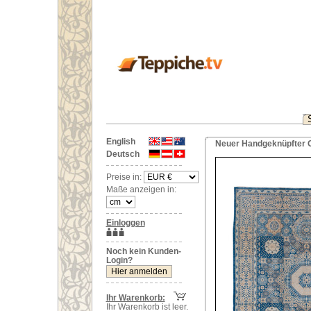
English
Neuer Handgeknüpfter O
Deutsch
Preise in:
Maße anzeigen in:
Einloggen
Noch kein Kunden-
Login?
Ihr Warenkorb:
Ihr Warenkorb ist leer.