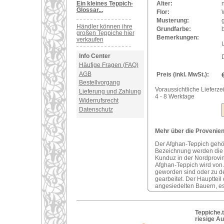
Ein kleines Teppich-
Alter:
Glossar...
Flor:
Musterung:
Händler können ihre
Grundfarbe:
großen Teppiche hier
Bemerkungen:
verkaufen
U
Info Center
Häufige Fragen (FAQ)
AGB
Preis (inkl. MwSt.):
Bestellvorgang
Voraussichtliche Lieferzei
Lieferung und Zahlung
4 - 8 Werktage
Widerrufsrecht
Datenschutz
Mehr über die Provenien
Der Afghan-Teppich gehör
Bezeichnung werden die 
Kunduz in der Nordprovin
Afghan-Teppich wird von
geworden sind oder zu d
gearbeitet. Der Haupttei
angesiedelten Bauern, e
Teppiche.t
riesige A