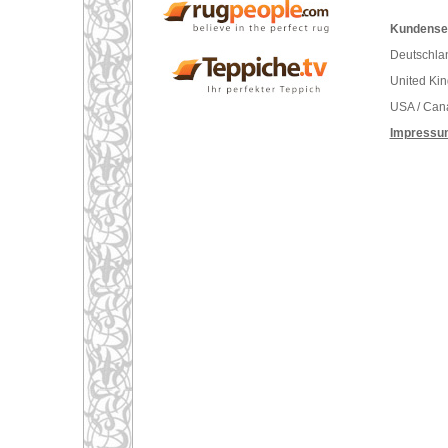
Kundenser
Deutschlan
United Ki
USA / Can
Impressu