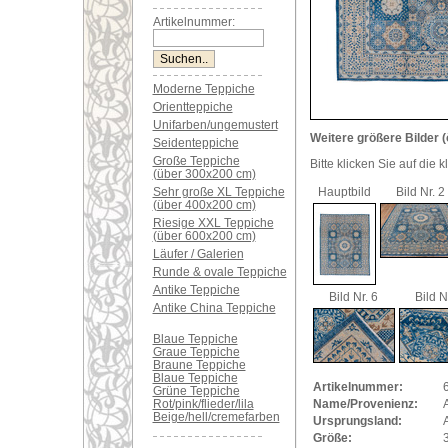
Artikelnummer:
Moderne Teppiche
Orientteppiche
Unifarben/ungemustert
Weitere größere Bilder (
Seidenteppiche
Große Teppiche
Bitte klicken Sie auf die 
(über 300x200 cm)
Sehr große XL Teppiche
Hauptbild
Bild Nr. 2
(über 400x200 cm)
Riesige XXL Teppiche
(über 600x200 cm)
Läufer / Galerien
Runde & ovale Teppiche
Antike Teppiche
Bild Nr. 6
Bild N
Antike China Teppiche
Blaue Teppiche
Graue Teppiche
Braune Teppiche
Blaue Teppiche
Artikelnummer:
Grüne Teppiche
Rot/pink/flieder/lila
Name/Provenienz:
Beige/hell/cremefarben
Ursprungsland:
Größe: