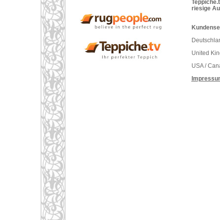
Teppiche.t
riesige A
Kundenser
Deutschlan
United Ki
USA / Can
Impressu