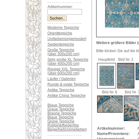
Artikelnummer:
Moderne Teppiche
Orientteppiche
Unifarben/ungemustert
Weitere größere Bilder (
Seidenteppiche
Große Teppiche
Bitte klicken Sie auf die 
(über 300x200 cm)
Sehr große XL Teppiche
Hauptbild
Bild Nr. 2
(über 400x200 cm)
Riesige XXL Teppiche
(über 600x200 cm)
Läufer / Galerien
Runde & ovale Teppiche
Antike Teppiche
Bild Nr. 6
Bild Nr. 
Antike China Teppiche
Blaue Teppiche
Graue Teppiche
Braune Teppiche
Blaue Teppiche
Grüne Teppiche
Rot/pink/flieder/lila
Artikelnummer:
Beige/hell/cremefarben
Name/Provenienz: