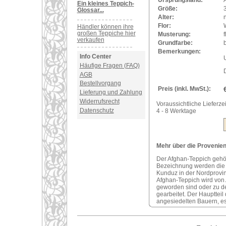
Ursprungsland:
Ein kleines Teppich-
Größe:
Glossar...
Alter:
Flor:
Händler können ihre
großen Teppiche hier
Musterung:
verkaufen
Grundfarbe:
Bemerkungen:
Info Center
U
Häufige Fragen (FAQ)
AGB
Bestellvorgang
Preis (inkl. MwSt.):
Lieferung und Zahlung
Widerrufsrecht
Voraussichtliche Lieferzei
Datenschutz
4 - 8 Werktage
Mehr über die Provenien
Der Afghan-Teppich gehör
Bezeichnung werden die 
Kunduz in der Nordprovin
Afghan-Teppich wird von
geworden sind oder zu d
gearbeitet. Der Haupttei
angesiedelten Bauern, e