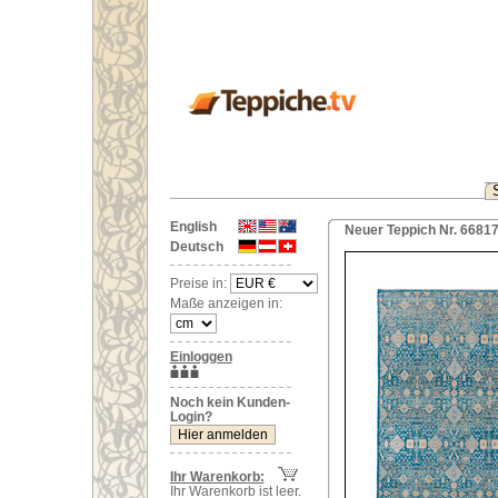
English
Neuer Teppich Nr. 6681
Deutsch
Preise in:
Maße anzeigen in:
Einloggen
Noch kein Kunden-
Login?
Ihr Warenkorb:
Ihr Warenkorb ist leer.