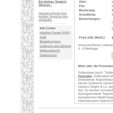
Ein kleines Teppich-
Alter:
a
Glossar...
Flor:
Musterung:
Händler können ihre
Grundfarbe:
großen Teppiche hier
Bemerkungen:
verkaufen
U
Info Center
Häufige Fragen (FAQ)
AGB
Preis (inkl. MwSt.):
Bestellvorgang
Voraussichtliche Lieferzei
Lieferung und Zahlung
4 - 8 Werktage
Widerrufsrecht
Datenschutz
Mehr über die Provenienz
Soltanabad (auch: "Sultan
Hamadan
. Soltanabad w
bedeutende Teppichindust
hat ein Schweizer namens
namens Ziegler & Co. geg
Iran. Es wurden hochwert
durchgemusterte Teppiche
europäischen Markt herge
internationalen Gütezeic