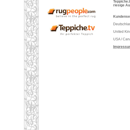
Teppiche.t
riesige A
Kundenser
Deutschlan
United Ki
USA / Can
Impressu