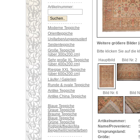
Artikelnummer:
Moderne Teppiche
Orientteppiche
Unifarben/ungemustert
Weitere größere Bilder (
Seidenteppiche
Große Teppiche
Bitte klicken Sie auf die 
(über 300x200 cm)
Sehr große XL Teppiche
Hauptbild
Bild Nr. 2
(über 400x200 cm)
Riesige XXL Teppiche
(über 600x200 cm)
Läufer / Galerien
Runde & ovale Teppiche
Antike Teppiche
Bild Nr. 6
Bild N
Antike China Teppiche
Blaue Teppiche
Graue Teppiche
Braune Teppiche
Blaue Teppiche
Artikelnummer:
Grüne Teppiche
Rot/pink/flieder/lila
Name/Provenienz:
Beige/hell/cremefarben
Ursprungsland:
I
Größe: