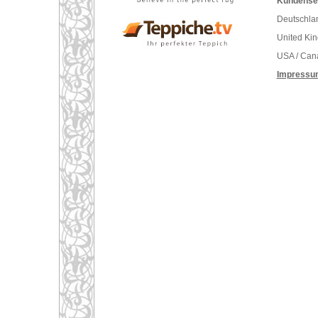
Kundenser
Deutschlan
United Ki
USA / Can
Impressu