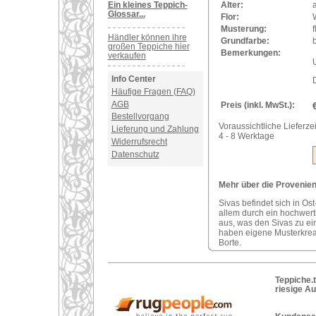
Ein kleines Teppich-
Alter:
a
Glossar...
Flor:
Musterung:
Händler können ihre
Grundfarbe:
großen Teppiche hier
Bemerkungen:
verkaufen
U
Info Center
Häufige Fragen (FAQ)
AGB
Preis (inkl. MwSt.):
Bestellvorgang
Voraussichtliche Lieferzei
Lieferung und Zahlung
4 - 8 Werktage
Widerrufsrecht
Datenschutz
Mehr über die Provenienz
Sivas befindet sich in Ost
allem durch ein hochwerti
aus, was den Sivas zu ei
haben eigene Musterkreat
Borte.
Teppiche.t
riesige A