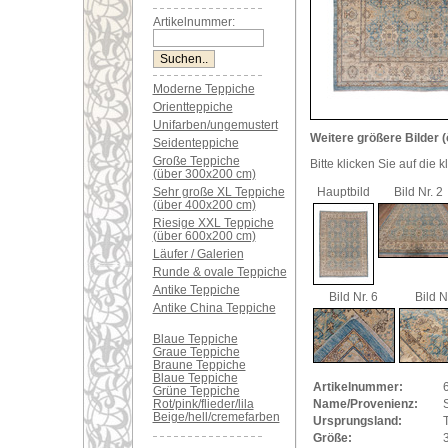
Artikelnummer:
Moderne Teppiche
Orientteppiche
Unifarben/ungemustert
Weitere größere Bilder (
Seidenteppiche
Große Teppiche
Bitte klicken Sie auf die 
(über 300x200 cm)
Sehr große XL Teppiche
Hauptbild
Bild Nr. 2
(über 400x200 cm)
Riesige XXL Teppiche
(über 600x200 cm)
Läufer / Galerien
Runde & ovale Teppiche
Antike Teppiche
Bild Nr. 6
Bild N
Antike China Teppiche
Blaue Teppiche
Graue Teppiche
Braune Teppiche
Blaue Teppiche
Artikelnummer:
Grüne Teppiche
Rot/pink/flieder/lila
Name/Provenienz:
S
Beige/hell/cremefarben
Ursprungsland:
Größe: