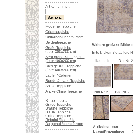
Artikelnummer:
Moderne Teppiche
Orientteppiche
Unifarben/ungemustert
Seidenteppiche
Weitere größere Bilder (
Große Teppiche
(über 300x200 cm)
Bitte klicken Sie auf die 
Sehr große XL Teppiche
(über 400x200 cm)
Hauptbild
Bild Nr. 2
Riesige XXL Teppiche
(über 600x200 cm)
Läufer / Galerien
Runde & ovale Teppiche
Antike Teppiche
Antike China Teppiche
Bild Nr. 6
Bild Nr. 7
Blaue Teppiche
Graue Teppiche
Braune Teppiche
Blaue Teppiche
Grüne Teppiche
Rot/pink/flieder/lila
Beige/hell/cremefarben
Artikelnummer:
Name/Provenienz: