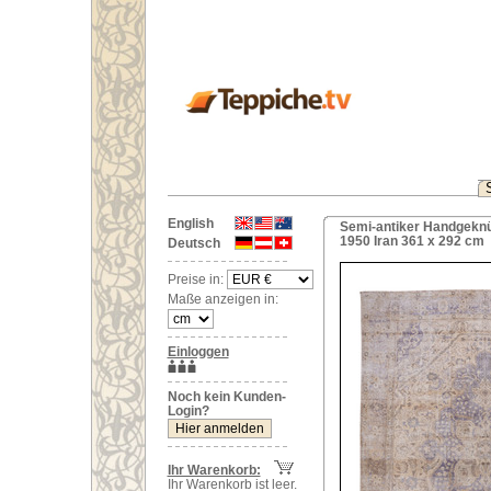
English
Semi-antiker Handgeknü
1950 Iran 361 x 292 cm
Deutsch
Preise in:
Maße anzeigen in:
Einloggen
Noch kein Kunden-
Login?
Ihr Warenkorb:
Ihr Warenkorb ist leer.