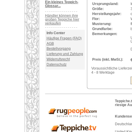
Ein kleines Teppich-
Ursprungsland:
I
Glossar...
Größe:
Herstellungsjahr:
Händler können ihre
Flor:
großen Teppiche hier
verkaufen
Musterung:
f
Grundfarbe:
Info Center
Bemerkungen:
U
Häufige Fragen (FAQ)
AGB
Bestellvorgang
Lieferung und Zahlung
Widerrufsrecht
Preis (inkl. MwSt.):
Datenschutz
Voraussichtliche Lieferzei
4 - 8 Werktage
Teppiche.t
riesige A
Kundenser
Deutschlan
United Ki